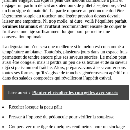
jardinier engagé. Lorsque la peau des melons commence à pâlir et
dégager un parfum délicat aux alentours de juillet à septembre, c’est
un bon signe de maturité. La partie opposée au pédoncule doit être
légèrement souple au toucher, une légère pression dessus devrait
laisser une empreinte. Ni trop molle, ni dure, voilà l’équilibre parfait.
Graines Baumaux
et
Truffaut
recommandent ensuite de couper le
fruit avec une tige suffisamment longue pour permettre une
conservation optimale.
La dégustation n’en sera que meilleure si le melon est consommé à
température ambiante. Toutefois, plusieurs jours dans un espace frais
permettent de tendre encore plus ses saveurs sucrées. Le melon peut
aussi être congelé, mais il perdra un peu de sa texture et de sa saveur
déjà si plaisamment fraîche. Alors, préparez-vous à le savourer sous
toutes ses formes, qu’il s’agisse de tranches généreuses en apéritif ou
dans des salades composées qui réveilleront l’appétit estival.
Lire aussi :
Planter et récolter les courgettes avec succès
Récolter lorsque la peau pâlit
Presser à l’opposé du pédoncule pour vérifier la souplesse
Couper avec une tige de quelques centimètres pour un stockage