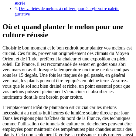
sucrée
Des variétés de melons à cultiver pour élargir votre palette
gustative
Où et quand planter le melon pour une
culture réussie
Choisir le bon moment et le bon endroit pour planter vos melons est
crucial. Ces fruits, provenant originellement des climats du Moyen-
Orient et de l’Inde, préfèrent la chaleur et une exposition en plein
soleil. En France, il est recommandé de semer en godet sous abri
vers mars ou avril, lorsque la température nocturne ne descend pas
sous les 15 degrés. Une fois les risques de gel passés, en général
vers mai, les plants peuvent être repiqués en pleine terre. Assurez-
vous que le sol soit bien drainé et riche, un point essentiel pour que
vos melons puissent pleinement s’enraciner et absorber les
nutriments dont ils ont besoin pour croître.
L’emplacement idéal de plantation est crucial car les melons
nécessitent au moins huit heures de lumière solaire directe par jour.
Dans les régions plus fraîches du nord de la France, des techniques
comme l’utilisation de tunnels de culture ou de cloches peuvent être
employées pour maintenir des températures plus chaudes autour des
plants. Cela non seulement favorise la croissance, mais protège aussi