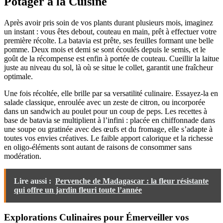
Potager à la Cuisine
Après avoir pris soin de vos plants durant plusieurs mois, imaginez
un instant : vous êtes debout, couteau en main, prêt à effectuer votre
première récolte. La batavia est prête, ses feuilles formant une belle
pomme. Deux mois et demi se sont écoulés depuis le semis, et le
goût de la récompense est enfin à portée de couteau. Cueillir la laitue
juste au niveau du sol, là où se situe le collet, garantit une fraîcheur
optimale.
Une fois récoltée, elle brille par sa versatilité culinaire. Essayez-la en
salade classique, enroulée avec un zeste de citron, ou incorporée
dans un sandwich au poulet pour un coup de peps. Les recettes à
base de batavia se multiplient à l’infini : placée en chiffonnade dans
une soupe ou gratinée avec des œufs et du fromage, elle s’adapte à
toutes vos envies créatives. Le faible apport calorique et la richesse
en oligo-éléments sont autant de raisons de consommer sans
modération.
Lire aussi :
Pervenche de Madagascar : la fleur résistante
qui offre un jardin fleuri toute l’année
Explorations Culinaires pour Émerveiller vos