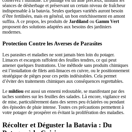
conservez l’humidité. Le paillage est un allié précieux, limitant les
séances de désherbage et préservant un certain niveau de fraîcheur
indispensable à la batavia. Seules quelques variétés auront besoin
d’être fertilisées, mais en général, un bon enrichissement en amont
suffira. A ce propos, les produits de
Jardiland
ou
Gamm Vert
proposent des solutions adaptées aux besoins des jardiniers
modernes.
Protection Contre les Averses de Parasites
Les parasites et maladies ne sont jamais bien loin du potager.
Limaces et escargots raffolent des feuilles tendres, ce qui peut
amener quelques frustrations. Une méthode sans produits chimiques
est l’installation de filets anti-limaces en cuivre, ou le positionnement
stratégique de pièges pour ces petits indésirables. Cela permet
d’éviter des traitements chimiques aux conséquences regrettables.
Le
mildiou
est aussi un ennemi redoutable, se manifestant par des
taches sombres sur les feuilles des salades. Là encore, vigilance est
de mise, particulièrement dans des serres peu éclairées ou pendant
des épisodes de pluie intense. Toutes ces précautions permettent à
votre potager de prospérer en évitant la prolifération des maladies.
Récolter et Déguster la Batavia : Du