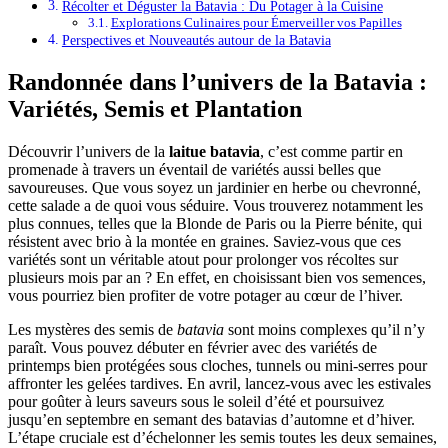
Récolter et Déguster la Batavia : Du Potager à la Cuisine
Explorations Culinaires pour Émerveiller vos Papilles
Perspectives et Nouveautés autour de la Batavia
Randonnée dans l’univers de la Batavia :
Variétés, Semis et Plantation
Découvrir l’univers de la
laitue batavia
, c’est comme partir en
promenade à travers un éventail de variétés aussi belles que
savoureuses. Que vous soyez un jardinier en herbe ou chevronné,
cette salade a de quoi vous séduire. Vous trouverez notamment les
plus connues, telles que la Blonde de Paris ou la Pierre bénite, qui
résistent avec brio à la montée en graines. Saviez-vous que ces
variétés sont un véritable atout pour prolonger vos récoltes sur
plusieurs mois par an ? En effet, en choisissant bien vos semences,
vous pourriez bien profiter de votre potager au cœur de l’hiver.
Les mystères des semis de
batavia
sont moins complexes qu’il n’y
paraît. Vous pouvez débuter en février avec des variétés de
printemps bien protégées sous cloches, tunnels ou mini-serres pour
affronter les gelées tardives. En avril, lancez-vous avec les estivales
pour goûter à leurs saveurs sous le soleil d’été et poursuivez
jusqu’en septembre en semant des batavias d’automne et d’hiver.
L’étape cruciale est d’échelonner les semis toutes les deux semaines,