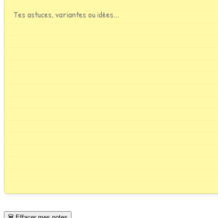
🗑️ Effacer mes notes