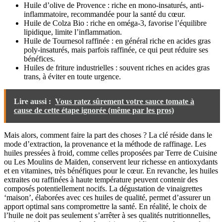
Huile d’olive de Provence : riche en mono-insaturés, anti-
inflammatoire, recommandée pour la santé du cœur.
Huile de Colza Bio : riche en oméga-3, favorise l’équilibre
lipidique, limite l’inflammation.
Huile de Tournesol raffinée : en général riche en acides gras
poly-insaturés, mais parfois raffinée, ce qui peut réduire ses
bénéfices.
Huiles de friture industrielles : souvent riches en acides gras
trans, à éviter en toute urgence.
Lire aussi :
Vous ratez sûrement votre sauce tomate à
cause de cette étape ignorée (même par les pros)
Mais alors, comment faire la part des choses ? La clé réside dans le
mode d’extraction, la provenance et la méthode de raffinage. Les
huiles pressées à froid, comme celles proposées par Terre de Cuisine
ou Les Moulins de Maïden, conservent leur richesse en antioxydants
et en vitamines, très bénéfiques pour le cœur. En revanche, les huiles
extraites ou raffinées à haute température peuvent contenir des
composés potentiellement nocifs. La dégustation de vinaigrettes
‘maison’, élaborées avec ces huiles de qualité, permet d’assurer un
apport optimal sans compromettre la santé. En réalité, le choix de
l’huile ne doit pas seulement s’arrêter à ses qualités nutritionnelles,