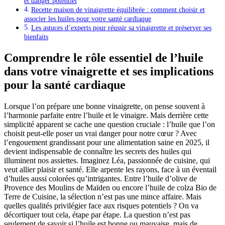
et danger potentiel
Recette maison de vinaigrette équilibrée : comment choisir et
associer les huiles pour votre santé cardiaque
Les astuces d’experts pour réussir sa vinaigrette et préserver ses
bienfaits
Comprendre le rôle essentiel de l’huile
dans votre vinaigrette et ses implications
pour la santé cardiaque
Lorsque l’on prépare une bonne vinaigrette, on pense souvent à
l’harmonie parfaite entre l’huile et le vinaigre. Mais derrière cette
simplicité apparent se cache une question cruciale : l’huile que l’on
choisit peut-elle poser un vrai danger pour notre cœur ? Avec
l’engouement grandissant pour une alimentation saine en 2025, il
devient indispensable de connaître les secrets des huiles qui
illuminent nos assiettes. Imaginez Léa, passionnée de cuisine, qui
veut allier plaisir et santé. Elle arpente les rayons, face à un éventail
d’huiles aussi colorées qu’intrigantes. Entre l’huile d’olive de
Provence des Moulins de Maïden ou encore l’huile de colza Bio de
Terre de Cuisine, la sélection n’est pas une mince affaire. Mais
quelles qualités privilégier face aux risques potentiels ? On va
décortiquer tout cela, étape par étape. La question n’est pas
seulement de savoir si l’huile est bonne ou mauvaise, mais de