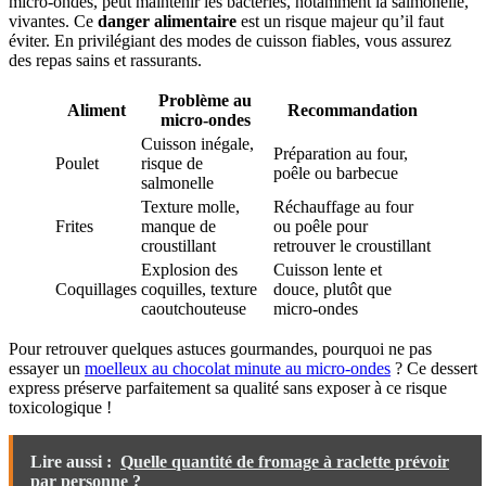
micro-ondes, peut maintenir les bactéries, notamment la salmonelle,
vivantes. Ce
danger alimentaire
est un risque majeur qu’il faut
éviter. En privilégiant des modes de cuisson fiables, vous assurez
des repas sains et rassurants.
Problème au
Aliment
Recommandation
micro-ondes
Cuisson inégale,
Préparation au four,
Poulet
risque de
poêle ou barbecue
salmonelle
Texture molle,
Réchauffage au four
Frites
manque de
ou poêle pour
croustillant
retrouver le croustillant
Explosion des
Cuisson lente et
Coquillages
coquilles, texture
douce, plutôt que
caoutchouteuse
micro-ondes
Pour retrouver quelques astuces gourmandes, pourquoi ne pas
essayer un
moelleux au chocolat minute au micro-ondes
? Ce dessert
express préserve parfaitement sa qualité sans exposer à ce risque
toxicologique !
Lire aussi :
Quelle quantité de fromage à raclette prévoir
par personne ?