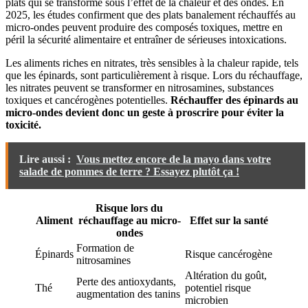
plats qui se transforme sous l’effet de la chaleur et des ondes. En
2025, les études confirment que des plats banalement réchauffés au
micro-ondes peuvent produire des composés toxiques, mettre en
péril la sécurité alimentaire et entraîner de sérieuses intoxications.
Les aliments riches en nitrates, très sensibles à la chaleur rapide, tels
que les épinards, sont particulièrement à risque. Lors du réchauffage,
les nitrates peuvent se transformer en nitrosamines, substances
toxiques et cancérogènes potentielles.
Réchauffer des épinards au
micro-ondes devient donc un geste à proscrire pour éviter la
toxicité.
Lire aussi :
Vous mettez encore de la mayo dans votre
salade de pommes de terre ? Essayez plutôt ça !
Risque lors du
Aliment
réchauffage au micro-
Effet sur la santé
ondes
Formation de
Épinards
Risque cancérogène
nitrosamines
Altération du goût,
Perte des antioxydants,
Thé
potentiel risque
augmentation des tanins
microbien