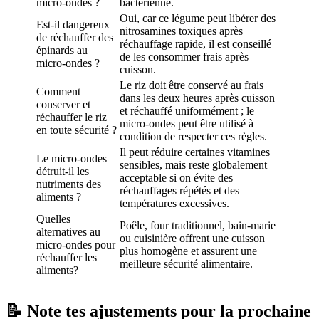
micro-ondes ?
bactérienne.
Oui, car ce légume peut libérer des
Est-il dangereux
nitrosamines toxiques après
de réchauffer des
réchauffage rapide, il est conseillé
épinards au
de les consommer frais après
micro-ondes ?
cuisson.
Le riz doit être conservé au frais
Comment
dans les deux heures après cuisson
conserver et
et réchauffé uniformément ; le
réchauffer le riz
micro-ondes peut être utilisé à
en toute sécurité ?
condition de respecter ces règles.
Il peut réduire certaines vitamines
Le micro-ondes
sensibles, mais reste globalement
détruit-il les
acceptable si on évite des
nutriments des
réchauffages répétés et des
aliments ?
températures excessives.
Quelles
Poêle, four traditionnel, bain-marie
alternatives au
ou cuisinière offrent une cuisson
micro-ondes pour
plus homogène et assurent une
réchauffer les
meilleure sécurité alimentaire.
aliments?
📝 Note tes ajustements pour la prochaine