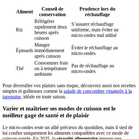
Conseil de
Prudence lors du
Aliment
conservation
réchauffage
Réfrigérer
S’assurer réchauffage
rapidement deux
Riz
uniforme, mais éviter au
heures après
micro-ondes mal utilisé
cuisson
Manger
Éviter le réchauffage au
Épinards
immédiatement
micro-ondes
après cuisson
Consommer frais
Pas de réchauffage au
Thé
ou à température
micro-ondes
ambiante
Pour diversifier vos plaisirs sans risque, découvrez aussi nos recettes
simples et goûteuses comme la
salade de concombre vinaigrée à la
japonaise
, idéale en toute saison.
Varier et maîtriser ses modes de cuisson est le
meilleur gage de santé et de plaisir
Le micro-ondes reste un allié précieux du quotidien, mais il sied de
lui confier uniquement les aliments compatibles avec ce mode de
cuisson rapide. En 2025, la
sécurité alimentaire
impose une