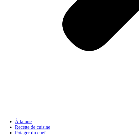
À la une
Recette de cuisine
Potager du chef