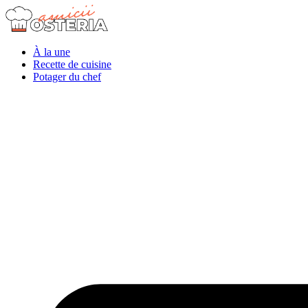
À la une
Recette de cuisine
Potager du chef