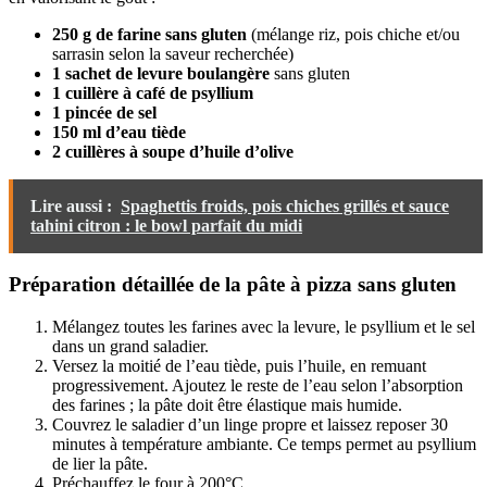
250 g de farine sans gluten
(mélange riz, pois chiche et/ou
sarrasin selon la saveur recherchée)
1 sachet de levure boulangère
sans gluten
1 cuillère à café de psyllium
1 pincée de sel
150 ml d’eau tiède
2 cuillères à soupe d’huile d’olive
Lire aussi :
Spaghettis froids, pois chiches grillés et sauce
tahini citron : le bowl parfait du midi
Préparation détaillée de la pâte à pizza sans gluten
Mélangez toutes les farines avec la levure, le psyllium et le sel
dans un grand saladier.
Versez la moitié de l’eau tiède, puis l’huile, en remuant
progressivement. Ajoutez le reste de l’eau selon l’absorption
des farines ; la pâte doit être élastique mais humide.
Couvrez le saladier d’un linge propre et laissez reposer 30
minutes à température ambiante. Ce temps permet au psyllium
de lier la pâte.
Préchauffez le four à 200°C.