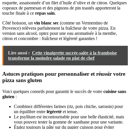
roquette, assaisonnée d’un filet d’huile d’olive et de citron. Quelques
copeaux de parmesan et des pignons de pin toastés apporteront la
touche finale à ce
repas sain
.
Côté boisson, un
vin blanc sec
(comme un Vermentino de
Provence) relèvera parfaitement la fraîcheur de votre pizza. En
version sans alcool, optez pour une eau aromatisée à la menthe,
citron et concombre : fraîcheur et légèreté garanties !
Lire aussi :
Cette vinaigrette sucrée-salée à la framboise
transforme la moindre salade en plat de chef
Astuces pratiques pour personnaliser et réussir votre
pizza sans gluten
Voici quelques conseils pour garantir le succès de votre
cuisine sans
gluten
:
Combinez différentes farines (riz, pois chiche, sarrasin) pour
un équilibre entre
légèreté
et tenue.
Le psyllium est incontournable pour une belle élasticité, mais
vous pouvez tester la gomme de xanthane pour une variante.
Étalez toujours la pâte sur du papier cuisson pour éviter