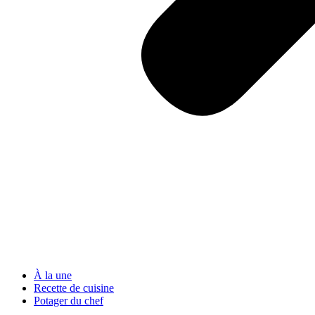
À la une
Recette de cuisine
Potager du chef