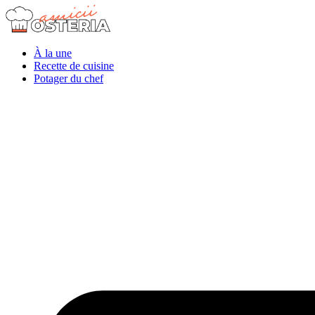
À la une
Recette de cuisine
Potager du chef