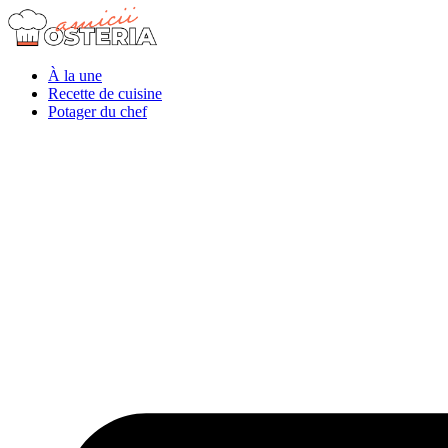
À la une
Recette de cuisine
Potager du chef