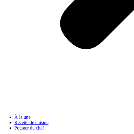
À la une
Recette de cuisine
Potager du chef