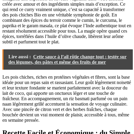
créée avec amour et des ingrédients simples mais d’exception. Ce
qui rend ce curry vraiment unique, c’est sa capacité à transformer
des pois chiches Bio en une véritable symphonie de goût. En
combinant des épices du terroir comme le cumin, le curcuma, le
paprika et le garam masala, ce plat évoque l’Inde authentique tout en
restant résolument accessible pour tous. La magie opère quand ces
épices, torréfiées dans l’huile d’olive chaude, libèrent leur arôme
subtil et parfument tout le plat.
Lire aussi :
Cette sauce à l’ail rôtie change tout : testée sur
des légumes, des pâtes et même des fruits de mer
Les pois chiches, riches en protéines végétales et fibres, sont la base
idéale pour un repas sain et rassasiant. Leur goût légèrement noisetté
et leur texture fondante se marient parfaitement avec la douceur du
lait de coco, qui apporte un onctueux léger et une touche de
fraîcheur. En accompagnement, un riz basmati parfumé ou un pain
naan légèrement grillé accentuent la sensation de voyage culinaire.
Avec une pincée de citron vert et des herbes fraîches, chaque
bouchée devient un vrai moment de plaisir, accessible à tous, même
en semaine pressée.
Recette Facile et Économique : du Simple