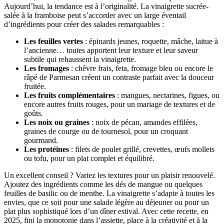
Aujourd’hui, la tendance est à l’originalité. La vinaigrette sucrée-
salée à la framboise peut s’accorder avec un large éventail
d’ingrédients pour créer des salades remarquables :
Les feuilles vertes
: épinards jeunes, roquette, mâche, laitue à
l’ancienne… toutes apportent leur texture et leur saveur
subtile qui rehaussent la vinaigrette.
Les fromages
: chèvre frais, feta, fromage bleu ou encore le
râpé de Parmesan créent un contraste parfait avec la douceur
fruitée.
Les fruits complémentaires
: mangues, nectarines, figues, ou
encore autres fruits rouges, pour un mariage de textures et de
goûts.
Les noix ou graines
: noix de pécan, amandes effilées,
graines de courge ou de tournesol, pour un croquant
gourmand.
Les protéines
: filets de poulet grillé, crevettes, œufs mollets
ou tofu, pour un plat complet et équilibré.
Un excellent conseil ? Variez les textures pour un plaisir renouvelé.
Ajoutez des ingrédients comme les dés de mangue ou quelques
feuilles de basilic ou de menthe. La vinaigrette s’adapte à toutes les
envies, que ce soit pour une salade légère au déjeuner ou pour un
plat plus sophistiqué lors d’un dîner estival. Avec cette recette, en
2025, fini la monotonie dans l’assiette, place à la créativité et à la