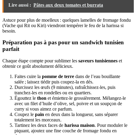
Lire aussi :
Pâtes aux deux tomates et burrata
Astuce pour plus de moelleux : quelques lamelles de fromage fondu
(Vache qui Rit ou Kiri) viendront tempérer le feu de la harissa si
besoin.
Préparation pas à pas pour un sandwich tunisien
parfait
Chaque étape compte pour sublimer les
saveurs tunisiennes
et
obtenir ce goût absolument délicieux.
Faites cuire la
pomme de terre
dans de l’eau bouillante
salée ; laissez tiédir puis coupez-la en dés.
Durcissez les œufs (9 minutes), rafraîchissez-les, puis
tranchez-les en rondelles ou en quartiers.
Égouttez le
thon
et émiettez-le grossièrement. Mélangez-le
avec un filet d’huile d’olive, sel, poivre et un soupçon de
curry si vous aimez ce parfum.
Coupez le
pain
en deux dans la longueur, sans séparer
totalement les morceaux.
Tartinez les deux faces de
harissa maison
. Pour moduler le
piquant, ajoutez une fine couche de fromage fondu en