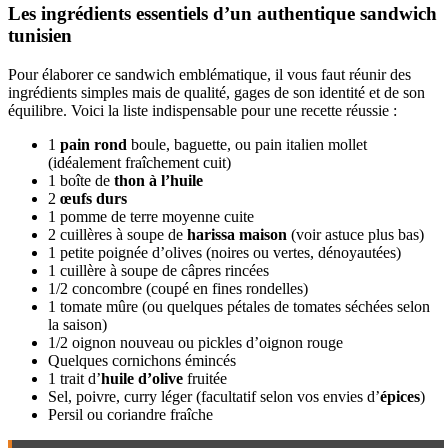
Les ingrédients essentiels d’un authentique sandwich
tunisien
Pour élaborer ce sandwich emblématique, il vous faut réunir des
ingrédients simples mais de qualité, gages de son identité et de son
équilibre. Voici la liste indispensable pour une recette réussie :
1
pain rond
boule, baguette, ou pain italien mollet
(idéalement fraîchement cuit)
1 boîte de
thon à l’huile
2
œufs durs
1 pomme de terre moyenne cuite
2 cuillères à soupe de
harissa maison
(voir astuce plus bas)
1 petite poignée d’olives (noires ou vertes, dénoyautées)
1 cuillère à soupe de câpres rincées
1/2 concombre (coupé en fines rondelles)
1 tomate mûre (ou quelques pétales de tomates séchées selon
la saison)
1/2 oignon nouveau ou pickles d’oignon rouge
Quelques cornichons émincés
1 trait d’
huile d’olive
fruitée
Sel, poivre, curry léger (facultatif selon vos envies d’
épices
)
Persil ou coriandre fraîche