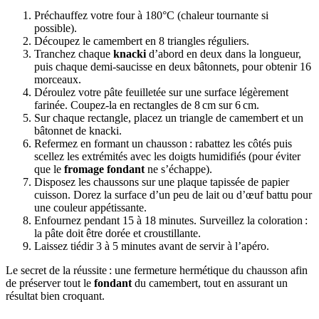
Préchauffez votre four à 180°C (chaleur tournante si
possible).
Découpez le camembert en 8 triangles réguliers.
Tranchez chaque
knacki
d’abord en deux dans la longueur,
puis chaque demi-saucisse en deux bâtonnets, pour obtenir 16
morceaux.
Déroulez votre pâte feuilletée sur une surface légèrement
farinée. Coupez-la en rectangles de 8 cm sur 6 cm.
Sur chaque rectangle, placez un triangle de camembert et un
bâtonnet de knacki.
Refermez en formant un chausson : rabattez les côtés puis
scellez les extrémités avec les doigts humidifiés (pour éviter
que le
fromage fondant
ne s’échappe).
Disposez les chaussons sur une plaque tapissée de papier
cuisson. Dorez la surface d’un peu de lait ou d’œuf battu pour
une couleur appétissante.
Enfournez pendant 15 à 18 minutes. Surveillez la coloration :
la pâte doit être dorée et croustillante.
Laissez tiédir 3 à 5 minutes avant de servir à l’apéro.
Le secret de la réussite : une fermeture hermétique du chausson afin
de préserver tout le
fondant
du camembert, tout en assurant un
résultat bien croquant.