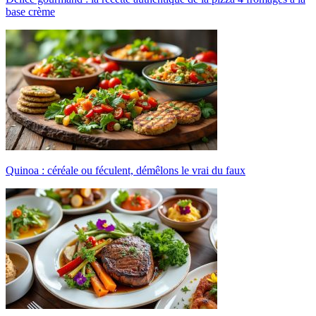
base crème
Quinoa : céréale ou féculent, démêlons le vrai du faux