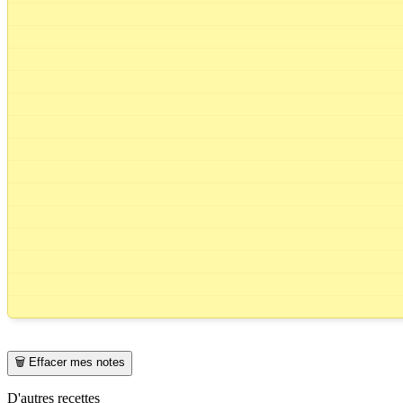
🗑️ Effacer mes notes
D'autres recettes