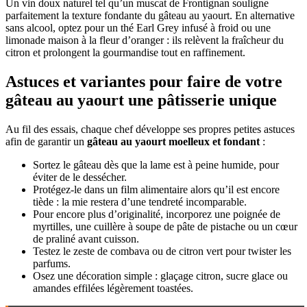
Un vin doux naturel tel qu’un muscat de Frontignan souligne
parfaitement la texture fondante du gâteau au yaourt. En alternative
sans alcool, optez pour un thé Earl Grey infusé à froid ou une
limonade maison à la fleur d’oranger : ils relèvent la fraîcheur du
citron et prolongent la gourmandise tout en raffinement.
Astuces et variantes pour faire de votre
gâteau au yaourt une pâtisserie unique
Au fil des essais, chaque chef développe ses propres petites astuces
afin de garantir un
gâteau au yaourt moelleux et fondant
:
Sortez le gâteau dès que la lame est à peine humide, pour
éviter de le dessécher.
Protégez-le dans un film alimentaire alors qu’il est encore
tiède : la mie restera d’une tendreté incomparable.
Pour encore plus d’originalité, incorporez une poignée de
myrtilles, une cuillère à soupe de pâte de pistache ou un cœur
de praliné avant cuisson.
Testez le zeste de combava ou de citron vert pour twister les
parfums.
Osez une décoration simple : glaçage citron, sucre glace ou
amandes effilées légèrement toastées.