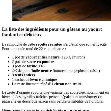
La liste des ingrédients pour un gâteau au yaourt
fondant et délicieux
La simplicité de cette
recette revisitée
n’a d’égal que son efficacité.
Pour un moule rond de 22 cm, préparez :
1 pot de
yaourt entier nature
(125 g environ)
2 pots de
sucre en poudre
3 pots de
farine T45
2/3 de pot d’
huile neutre
(tournesol ou pépins de raisin)
3
œufs entiers
1 sachet de
levure chimique
Le zeste finement râpé d’1
citron non traité
Le zeste d’orange apporte une variante très appréciée, notamment en
hiver, et des myrtilles fraîches peuvent également transformer ce
pâtisserie en dessert de saison sans perdre la subtilité de l’original.
Préparer la recette revisitée étape par étape