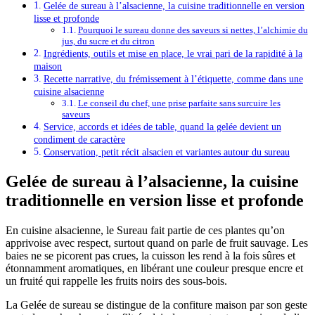
Gelée de sureau à l’alsacienne, la cuisine traditionnelle en version
lisse et profonde
Pourquoi le sureau donne des saveurs si nettes, l’alchimie du
jus, du sucre et du citron
Ingrédients, outils et mise en place, le vrai pari de la rapidité à la
maison
Recette narrative, du frémissement à l’étiquette, comme dans une
cuisine alsacienne
Le conseil du chef, une prise parfaite sans surcuire les
saveurs
Service, accords et idées de table, quand la gelée devient un
condiment de caractère
Conservation, petit récit alsacien et variantes autour du sureau
Gelée de sureau à l’alsacienne, la cuisine
traditionnelle en version lisse et profonde
En cuisine alsacienne, le Sureau fait partie de ces plantes qu’on
apprivoise avec respect, surtout quand on parle de fruit sauvage. Les
baies ne se picorent pas crues, la cuisson les rend à la fois sûres et
étonnamment aromatiques, en libérant une couleur presque encre et
un fruité qui rappelle les fruits noirs des sous-bois.
La Gelée de sureau se distingue de la confiture maison par son geste