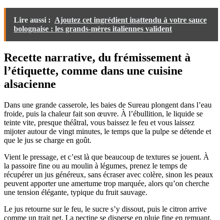
Lire aussi :
Ajoutez cet ingrédient inattendu à votre sauce
bolognaise : les grands-mères italiennes valident
Recette narrative, du frémissement à
l’étiquette, comme dans une cuisine
alsacienne
Dans une grande casserole, les baies de Sureau plongent dans l’eau
froide, puis la chaleur fait son œuvre. À l’ébullition, le liquide se
teinte vite, presque théâtral, vous baissez le feu et vous laissez
mijoter autour de vingt minutes, le temps que la pulpe se détende et
que le jus se charge en goût.
Vient le pressage, et c’est là que beaucoup de textures se jouent. À
la passoire fine ou au moulin à légumes, prenez le temps de
récupérer un jus généreux, sans écraser avec colère, sinon les peaux
peuvent apporter une amertume trop marquée, alors qu’on cherche
une tension élégante, typique du fruit sauvage.
Le jus retourne sur le feu, le sucre s’y dissout, puis le citron arrive
comme un trait net. La pectine se disperse en pluie fine en remuant,