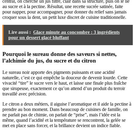
central, on cherche un jus filtré, clair dans sa structure, puis on le lie
au sucre et à la pectine. Résultat, une recette sucrée satinée, faite
pour napper, pour accompagner, pour donner du relief sans jamais
croquer sous la dent, un petit luxe discret de cuisine traditionnelle.
Lire aussi :
Glace minute au concombre : 3 ingrédients
pour un dessert glacé bluffant
Pourquoi le sureau donne des saveurs si nettes,
l’alchimie du jus, du sucre et du citron
Le sureau noir apporte des pigments puissants et une acidité
naturelle, c’est ce qui empêche la douceur de devenir lourde. Cette
vivacité “tire” le sucre vers le haut, et laisse une finale plus fraîche
que sirupeuse, exactement ce qu’on attend d’un produit du terroir
travaillé avec précision.
Le citron a deux métiers, il aiguise l’aromatique et il aide la pectine à
prendre au bon moment. Dans beaucoup de cuisines de famille, on
ne parlait pas de chimie, on parlait de “prise”, mais l’idée est la
même, quand l’acidité et la température se rencontrent, la gelée se
met en place sans forcer, et la brillance devient un indice fiable.