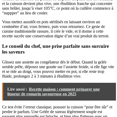
et la cuisson devient plus vive, une ébullition franche qui concentre
sans brûler, jusqu’à viser 105°C, ce point où la cuillère commence à
“nappper” au lieu de couler.
Vous mettez aussitôt en pots stérilisés en laissant environ un
centimètre d’air, vous fermez, puis vous retournez. Ce geste de
cuisine traditionnelle rassure, il crée le vide, et il donne à cette
recette sucrée une conservation digne d’un vrai produit du terroir.
Le conseil du chef, une prise parfaite sans surcuire
les saveurs
Glissez une assiette au congélateur dès le début. Quand la gelée
semble prête, déposez une goutte sur l’assiette froide, si elle fige vite
et se ride au doigt, vous pouvez mettre en pot, si elle reste trop
fluide, prolongez 2 à 3 minutes à ébullition vive.
Lire aussi :
Recette maison : comment préparer une
liqueur de romarin savoureuse en 2025
Ce test évite l’erreur classique, pousser la cuisson “pour être sûr” et
perdre le parfum. Une Gelée de sureau légèrement souple est
souvent plus sensuelle sur brioche, et bien plus flatteuse avec un