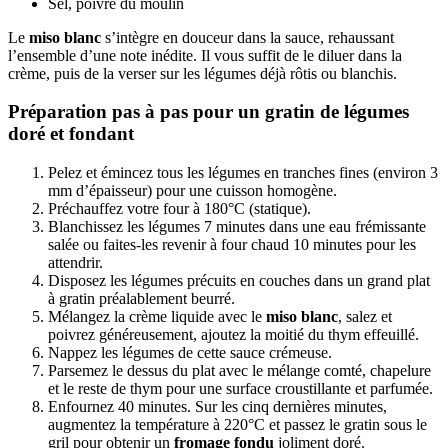
Sel, poivre du moulin
Le
miso blanc
s’intègre en douceur dans la sauce, rehaussant
l’ensemble d’une note inédite. Il vous suffit de le diluer dans la
crème, puis de la verser sur les légumes déjà rôtis ou blanchis.
Préparation pas à pas pour un gratin de légumes
doré et fondant
Pelez et émincez tous les légumes en tranches fines (environ 3
mm d’épaisseur) pour une cuisson homogène.
Préchauffez votre four à 180°C (statique).
Blanchissez les légumes 7 minutes dans une eau frémissante
salée ou faites-les revenir à four chaud 10 minutes pour les
attendrir.
Disposez les légumes précuits en couches dans un grand plat
à gratin préalablement beurré.
Mélangez la crème liquide avec le
miso blanc
, salez et
poivrez généreusement, ajoutez la moitié du thym effeuillé.
Nappez les légumes de cette sauce crémeuse.
Parsemez le dessus du plat avec le mélange comté, chapelure
et le reste de thym pour une surface croustillante et parfumée.
Enfournez 40 minutes. Sur les cinq dernières minutes,
augmentez la température à 220°C et passez le gratin sous le
gril pour obtenir un
fromage fondu
joliment doré.