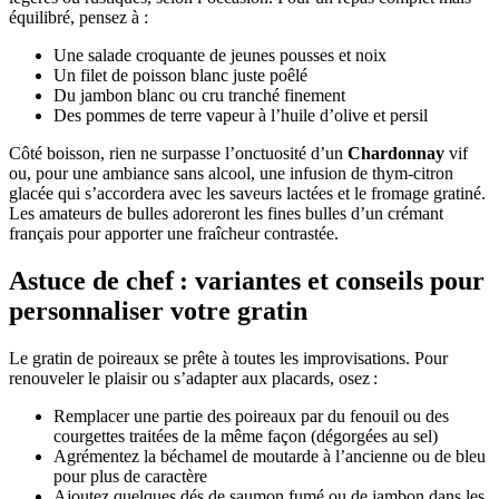
équilibré, pensez à :
Une salade croquante de jeunes pousses et noix
Un filet de poisson blanc juste poêlé
Du jambon blanc ou cru tranché finement
Des pommes de terre vapeur à l’huile d’olive et persil
Côté boisson, rien ne surpasse l’onctuosité d’un
Chardonnay
vif
ou, pour une ambiance sans alcool, une infusion de thym-citron
glacée qui s’accordera avec les saveurs lactées et le fromage gratiné.
Les amateurs de bulles adoreront les fines bulles d’un crémant
français pour apporter une fraîcheur contrastée.
Astuce de chef : variantes et conseils pour
personnaliser votre gratin
Le gratin de poireaux se prête à toutes les improvisations. Pour
renouveler le plaisir ou s’adapter aux placards, osez :
Remplacer une partie des poireaux par du fenouil ou des
courgettes traitées de la même façon (dégorgées au sel)
Agrémentez la béchamel de moutarde à l’ancienne ou de bleu
pour plus de caractère
Ajoutez quelques dés de saumon fumé ou de jambon dans les