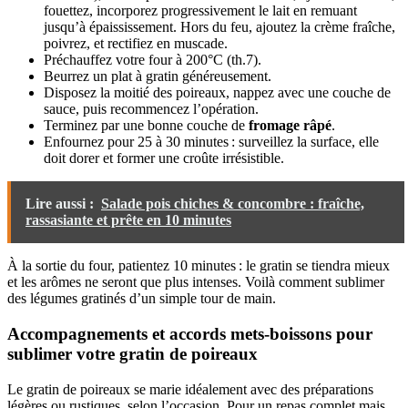
fouettez, incorporez progressivement le lait en remuant
jusqu’à épaississement. Hors du feu, ajoutez la crème fraîche,
poivrez, et rectifiez en muscade.
Préchauffez votre four à 200°C (th.7).
Beurrez un plat à gratin généreusement.
Disposez la moitié des poireaux, nappez avec une couche de
sauce, puis recommencez l’opération.
Terminez par une bonne couche de
fromage râpé
.
Enfournez pour 25 à 30 minutes : surveillez la surface, elle
doit dorer et former une croûte irrésistible.
Lire aussi :
Salade pois chiches & concombre : fraîche,
rassasiante et prête en 10 minutes
À la sortie du four, patientez 10 minutes : le gratin se tiendra mieux
et les arômes ne seront que plus intenses. Voilà comment sublimer
des légumes gratinés d’un simple tour de main.
Accompagnements et accords mets-boissons pour
sublimer votre gratin de poireaux
Le gratin de poireaux se marie idéalement avec des préparations
légères ou rustiques, selon l’occasion. Pour un repas complet mais