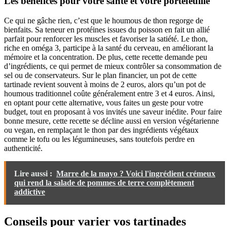
Les bénéfices pour votre santé et votre portefeuille
Ce qui ne gâche rien, c’est que le houmous de thon regorge de
bienfaits. Sa teneur en protéines issues du poisson en fait un allié
parfait pour renforcer les muscles et favoriser la satiété. Le thon,
riche en oméga 3, participe à la santé du cerveau, en améliorant la
mémoire et la concentration. De plus, cette recette demande peu
d’ingrédients, ce qui permet de mieux contrôler sa consommation de
sel ou de conservateurs. Sur le plan financier, un pot de cette
tartinade revient souvent à moins de 2 euros, alors qu’un pot de
houmous traditionnel coûte généralement entre 3 et 4 euros. Ainsi,
en optant pour cette alternative, vous faites un geste pour votre
budget, tout en proposant à vos invités une saveur inédite. Pour faire
bonne mesure, cette recette se décline aussi en version végétarienne
ou vegan, en remplaçant le thon par des ingrédients végétaux
comme le tofu ou les légumineuses, sans toutefois perdre en
authenticité.
Lire aussi :
Marre de la mayo ? Voici l'ingrédient crémeux
qui rend la salade de pommes de terre complètement
addictive
Conseils pour varier vos tartinades