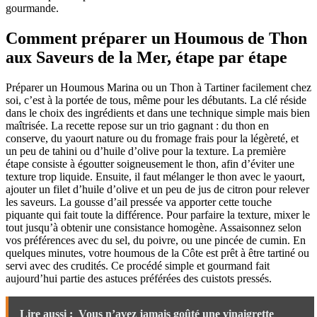
gourmande.
Comment préparer un Houmous de Thon
aux Saveurs de la Mer, étape par étape
Préparer un Houmous Marina ou un Thon à Tartiner facilement chez
soi, c’est à la portée de tous, même pour les débutants. La clé réside
dans le choix des ingrédients et dans une technique simple mais bien
maîtrisée. La recette repose sur un trio gagnant : du thon en
conserve, du yaourt nature ou du fromage frais pour la légèreté, et
un peu de tahini ou d’huile d’olive pour la texture. La première
étape consiste à égoutter soigneusement le thon, afin d’éviter une
texture trop liquide. Ensuite, il faut mélanger le thon avec le yaourt,
ajouter un filet d’huile d’olive et un peu de jus de citron pour relever
les saveurs. La gousse d’ail pressée va apporter cette touche
piquante qui fait toute la différence. Pour parfaire la texture, mixer le
tout jusqu’à obtenir une consistance homogène. Assaisonnez selon
vos préférences avec du sel, du poivre, ou une pincée de cumin. En
quelques minutes, votre houmous de la Côte est prêt à être tartiné ou
servi avec des crudités. Ce procédé simple et gourmand fait
aujourd’hui partie des astuces préférées des cuistots pressés.
Lire aussi :
Vous n’avez jamais goûté une vinaigrette