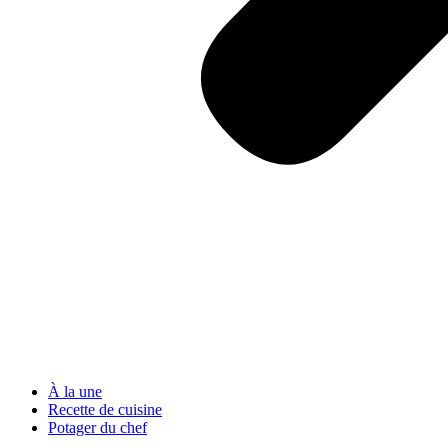
À la une
Recette de cuisine
Potager du chef