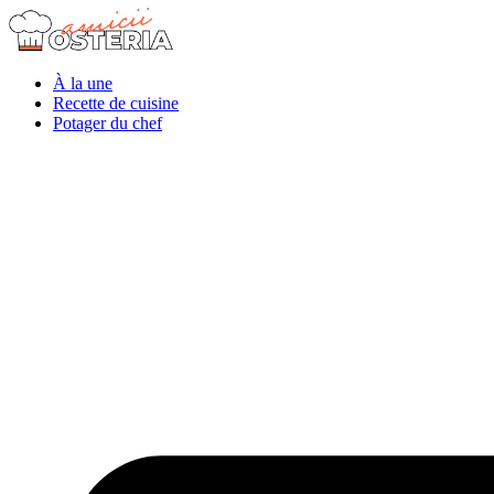
À la une
Recette de cuisine
Potager du chef