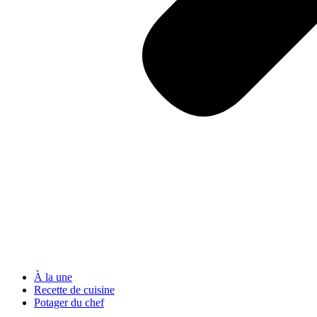
À la une
Recette de cuisine
Potager du chef