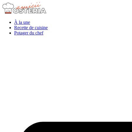
À la une
Recette de cuisine
Potager du chef