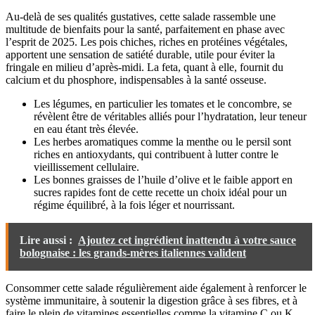
Au-delà de ses qualités gustatives, cette salade rassemble une
multitude de bienfaits pour la santé, parfaitement en phase avec
l’esprit de 2025. Les pois chiches, riches en protéines végétales,
apportent une sensation de satiété durable, utile pour éviter la
fringale en milieu d’après-midi. La feta, quant à elle, fournit du
calcium et du phosphore, indispensables à la santé osseuse.
Les légumes, en particulier les tomates et le concombre, se
révèlent être de véritables alliés pour l’hydratation, leur teneur
en eau étant très élevée.
Les herbes aromatiques comme la menthe ou le persil sont
riches en antioxydants, qui contribuent à lutter contre le
vieillissement cellulaire.
Les bonnes graisses de l’huile d’olive et le faible apport en
sucres rapides font de cette recette un choix idéal pour un
régime équilibré, à la fois léger et nourrissant.
Lire aussi :
Ajoutez cet ingrédient inattendu à votre sauce
bolognaise : les grands-mères italiennes valident
Consommer cette salade régulièrement aide également à renforcer le
système immunitaire, à soutenir la digestion grâce à ses fibres, et à
faire le plein de vitamines essentielles comme la vitamine C ou K.