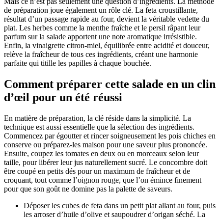
Mais ce n’est pas seulement une question d’ingrédients. La méthode
de préparation joue également un rôle clé. La feta croustillante,
résultat d’un passage rapide au four, devient la véritable vedette du
plat. Les herbes comme la menthe fraîche et le persil râpant leur
parfum sur la salade apportent une note aromatique irrésistible.
Enfin, la vinaigrette citron-miel, équilibrée entre acidité et douceur,
relève la fraîcheur de tous ces ingrédients, créant une harmonie
parfaite qui titille les papilles à chaque bouchée.
Comment préparer cette salade en un clin
d’œil pour un été réussi
En matière de préparation, la clé réside dans la simplicité. La
technique est aussi essentielle que la sélection des ingrédients.
Commencez par égoutter et rincer soigneusement les pois chiches en
conserve ou préparez-les maison pour une saveur plus prononcée.
Ensuite, coupez les tomates en deux ou en morceaux selon leur
taille, pour libérer leur jus naturellement sucré. Le concombre doit
être coupé en petits dés pour un maximum de fraîcheur et de
croquant, tout comme l’oignon rouge, que l’on émince finement
pour que son goût ne domine pas la palette de saveurs.
Déposer les cubes de feta dans un petit plat allant au four, puis
les arroser d’huile d’olive et saupoudrer d’origan séché. La