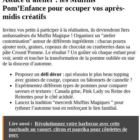
Pom’Enfance pour occuper vos après-
midis créatifs
Invitez vos petits à participer à la réalisation, ils deviendront fiers
ambassadeurs du Muffin Magique ! Organisez un “atelier
customisation” autour de différents ingrédients : chacun pourra
ajouter noix, graines, copeaux de chocolat ou cranberries dans sa
pâte Crousti’Pomme. Le résultat ? Un goûter où chaque enfant peut
voir, sentir et toucher la transformation de la pomme oubliée en star
de la douceur d’automne.
Proposez un
défi décor
: qui réussira le plus beau topping
avec graines de courge, copeaux ou bâtonnets de cannelle ?
Expérimentez différents types de pommes pour comparer
saveurs et textures : Canada grise, Pink Lady ou Reine des
Reinettes pour le côté acidulé.
Lancez la tradition “mercredi Muffins Magiques ” pour
rythmer l’automne tout en renforçant le lien familial.
Lire aussi :
Révolutionnez votre barbecue avec cette
marinade au yaourt, citron et paprika pour côtelettes de
porc