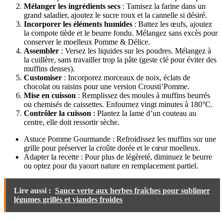
Mélanger les ingrédients secs
: Tamisez la farine dans un
grand saladier, ajoutez le sucre roux et la cannelle si désiré.
Incorporer les éléments humides
: Battez les œufs, ajoutez
la compote tiède et le beurre fondu. Mélangez sans excès pour
conserver le moelleux Pomme & Délice.
Assembler
: Versez les liquides sur les poudres. Mélangez à
la cuillère, sans travailler trop la pâte (geste clé pour éviter des
muffins denses).
Customiser
: Incorporez morceaux de noix, éclats de
chocolat ou raisins pour une version Crousti’Pomme.
Mise en cuisson
: Remplissez des moules à muffins beurrés
ou chemisés de caissettes. Enfournez vingt minutes à 180°C.
Contrôler la cuisson
: Plantez la lame d’un couteau au
centre, elle doit ressortir sèche.
Astuce Pomme Gourmande : Refroidissez les muffins sur une
grille pour préserver la croûte dorée et le cœur moelleux.
Adapter la recette : Pour plus de légèreté, diminuez le beurre
ou optez pour du yaourt nature en remplacement partiel.
Lire aussi :
Sauce verte aux herbes fraîches pour sublimer
légumes grillés et viandes froides