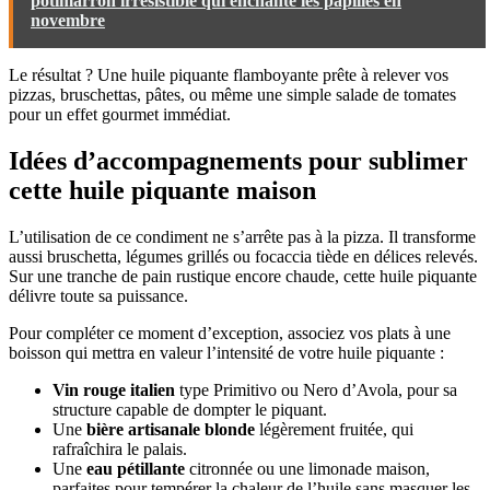
potimarron irrésistible qui enchante les papilles en
novembre
Le résultat ? Une huile piquante flamboyante prête à relever vos
pizzas, bruschettas, pâtes, ou même une simple salade de tomates
pour un effet gourmet immédiat.
Idées d’accompagnements pour sublimer
cette huile piquante maison
L’utilisation de ce condiment ne s’arrête pas à la pizza. Il transforme
aussi bruschetta, légumes grillés ou focaccia tiède en délices relevés.
Sur une tranche de pain rustique encore chaude, cette huile piquante
délivre toute sa puissance.
Pour compléter ce moment d’exception, associez vos plats à une
boisson qui mettra en valeur l’intensité de votre huile piquante :
Vin rouge italien
type Primitivo ou Nero d’Avola, pour sa
structure capable de dompter le piquant.
Une
bière artisanale blonde
légèrement fruitée, qui
rafraîchira le palais.
Une
eau pétillante
citronnée ou une limonade maison,
parfaites pour tempérer la chaleur de l’huile sans masquer les