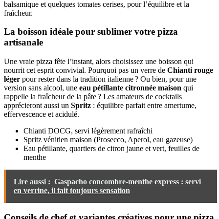
balsamique et quelques tomates cerises, pour l’équilibre et la
fraîcheur.
La boisson idéale pour sublimer votre pizza
artisanale
Une vraie pizza fête l’instant, alors choisissez une boisson qui
nourrit cet esprit convivial. Pourquoi pas un verre de
Chianti rouge
léger
pour rester dans la tradition italienne ? Ou bien, pour une
version sans alcool, une
eau pétillante citronnée maison
qui
rappelle la fraîcheur de la pâte ? Les amateurs de cocktails
apprécieront aussi un
Spritz
: équilibre parfait entre amertume,
effervescence et acidulé.
Chianti DOCG, servi légèrement rafraîchi
Spritz vénitien maison (Prosecco, Aperol, eau gazeuse)
Eau pétillante, quartiers de citron jaune et vert, feuilles de
menthe
Lire aussi :
Gaspacho concombre-menthe express : servi
en verrine, il fait toujours sensation
Conseils de chef et variantes créatives pour une pizza