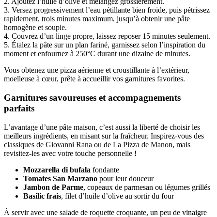
2. Ajoutez l’huile d’olive et mélangez grossièrement.
3. Versez progressivement l’eau pétillante bien froide, puis pétrissez
rapidement, trois minutes maximum, jusqu’à obtenir une pâte
homogène et souple.
4. Couvrez d’un linge propre, laissez reposer 15 minutes seulement.
5. Étalez la pâte sur un plan fariné, garnissez selon l’inspiration du
moment et enfournez à 250°C durant une dizaine de minutes.
Vous obtenez une pizza aérienne et croustillante à l’extérieur,
moelleuse à cœur, prête à accueillir vos garnitures favorites.
Garnitures savoureuses et accompagnements
parfaits
L’avantage d’une pâte maison, c’est aussi la liberté de choisir les
meilleurs ingrédients, en misant sur la fraîcheur. Inspirez-vous des
classiques de Giovanni Rana ou de La Pizza de Manon, mais
revisitez-les avec votre touche personnelle !
Mozzarella di bufala
fondante
Tomates San Marzano
pour leur douceur
Jambon de Parme
, copeaux de parmesan ou légumes grillés
Basilic frais
, filet d’huile d’olive au sortir du four
À servir avec une salade de roquette croquante, un peu de vinaigre