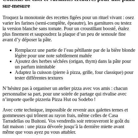
sur-mesure
Troquez la monotonie des recettes figées pour un rituel vivant : osez
varier les farines (semi-complète, épeautre), les garnitures ou testez
la version blanche sans tomate. Pour un croustillant boosté, étalez
plus finement et saupoudrez la plaque d’un peu de semoule fine
avant d’y déposer la pâte.
Remplacez une partie de l’eau pétillante par de la bière blonde
légère pour une note subtilement maltée
Ajoutez des herbes séchées (origan, thym) dans la pâte pour
un parfum inimitable
Adaptez la cuisson (pierre à pizza, grille, four classique) pour
tester différentes textures
N’hésitez pas à organiser un atelier pizza avec vos amis : chacun
personnalise sa part, pour une soirée de partage qui rivalise avec
n’importe quelle pizzeria Pizza Hut ou Sodebo !
Avec cette technique, impossible de revenir aux galettes ternes et
gommeuses qui trônent au rayon frais, même celles de Casa
Tarradellas ou Buitoni. Vos vendredis soir retrouveront le goût du
fait maison : une pizza dévorée jusqu’à la dernière miette avant
même que vous ayez pu vous attabler.