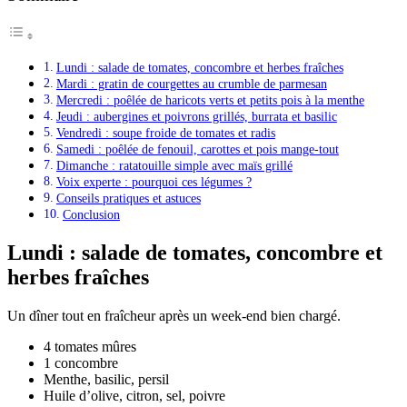
Lundi : salade de tomates, concombre et herbes fraîches
Mardi : gratin de courgettes au crumble de parmesan
Mercredi : poêlée de haricots verts et petits pois à la menthe
Jeudi : aubergines et poivrons grillés, burrata et basilic
Vendredi : soupe froide de tomates et radis
Samedi : poêlée de fenouil, carottes et pois mange-tout
Dimanche : ratatouille simple avec maïs grillé
Voix experte : pourquoi ces légumes ?
Conseils pratiques et astuces
Conclusion
Lundi : salade de tomates, concombre et
herbes fraîches
Un dîner tout en fraîcheur après un week-end bien chargé.
4 tomates mûres
1 concombre
Menthe, basilic, persil
Huile d’olive, citron, sel, poivre