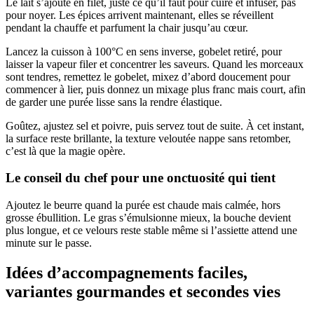
Le lait s’ajoute en filet, juste ce qu’il faut pour cuire et infuser, pas
pour noyer. Les épices arrivent maintenant, elles se réveillent
pendant la chauffe et parfument la chair jusqu’au cœur.
Lancez la cuisson à 100°C en sens inverse, gobelet retiré, pour
laisser la vapeur filer et concentrer les saveurs. Quand les morceaux
sont tendres, remettez le gobelet, mixez d’abord doucement pour
commencer à lier, puis donnez un mixage plus franc mais court, afin
de garder une purée lisse sans la rendre élastique.
Goûtez, ajustez sel et poivre, puis servez tout de suite. À cet instant,
la surface reste brillante, la texture veloutée nappe sans retomber,
c’est là que la magie opère.
Le conseil du chef pour une onctuosité qui tient
Ajoutez le beurre quand la purée est chaude mais calmée, hors
grosse ébullition. Le gras s’émulsionne mieux, la bouche devient
plus longue, et ce velours reste stable même si l’assiette attend une
minute sur le passe.
Idées d’accompagnements faciles,
variantes gourmandes et secondes vies