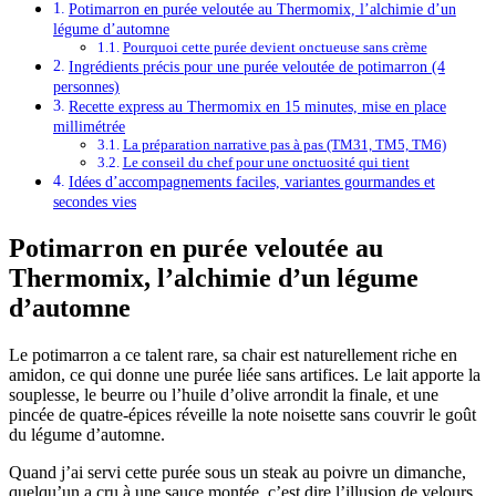
Potimarron en purée veloutée au Thermomix, l’alchimie d’un
légume d’automne
Pourquoi cette purée devient onctueuse sans crème
Ingrédients précis pour une purée veloutée de potimarron (4
personnes)
Recette express au Thermomix en 15 minutes, mise en place
millimétrée
La préparation narrative pas à pas (TM31, TM5, TM6)
Le conseil du chef pour une onctuosité qui tient
Idées d’accompagnements faciles, variantes gourmandes et
secondes vies
Potimarron en purée veloutée au
Thermomix, l’alchimie d’un légume
d’automne
Le potimarron a ce talent rare, sa chair est naturellement riche en
amidon, ce qui donne une purée liée sans artifices. Le lait apporte la
souplesse, le beurre ou l’huile d’olive arrondit la finale, et une
pincée de quatre-épices réveille la note noisette sans couvrir le goût
du légume d’automne.
Quand j’ai servi cette purée sous un steak au poivre un dimanche,
quelqu’un a cru à une sauce montée, c’est dire l’illusion de velours