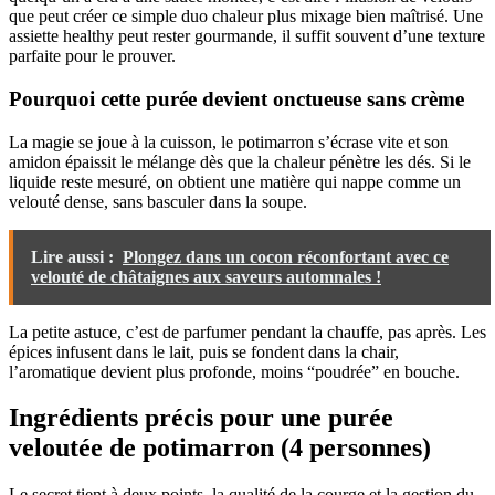
que peut créer ce simple duo chaleur plus mixage bien maîtrisé. Une
assiette healthy peut rester gourmande, il suffit souvent d’une texture
parfaite pour le prouver.
Pourquoi cette purée devient onctueuse sans crème
La magie se joue à la cuisson, le potimarron s’écrase vite et son
amidon épaissit le mélange dès que la chaleur pénètre les dés. Si le
liquide reste mesuré, on obtient une matière qui nappe comme un
velouté dense, sans basculer dans la soupe.
Lire aussi :
Plongez dans un cocon réconfortant avec ce
velouté de châtaignes aux saveurs automnales !
La petite astuce, c’est de parfumer pendant la chauffe, pas après. Les
épices infusent dans le lait, puis se fondent dans la chair,
l’aromatique devient plus profonde, moins “poudrée” en bouche.
Ingrédients précis pour une purée
veloutée de potimarron (4 personnes)
Le secret tient à deux points, la qualité de la courge et la gestion du