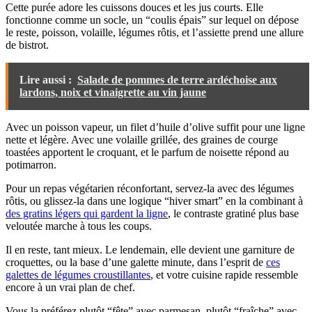
Cette purée adore les cuissons douces et les jus courts. Elle
fonctionne comme un socle, un “coulis épais” sur lequel on dépose
le reste, poisson, volaille, légumes rôtis, et l’assiette prend une allure
de bistrot.
Lire aussi :
Salade de pommes de terre ardéchoise aux
lardons, noix et vinaigrette au vin jaune
Avec un poisson vapeur, un filet d’huile d’olive suffit pour une ligne
nette et légère. Avec une volaille grillée, des graines de courge
toastées apportent le croquant, et le parfum de noisette répond au
potimarron.
Pour un repas végétarien réconfortant, servez-la avec des légumes
rôtis, ou glissez-la dans une logique “hiver smart” en la combinant à
des gratins légers qui gardent la ligne
, le contraste gratiné plus base
veloutée marche à tous les coups.
Il en reste, tant mieux. Le lendemain, elle devient une garniture de
croquettes, ou la base d’une galette minute, dans l’esprit de
ces
galettes de légumes croustillantes
, et votre cuisine rapide ressemble
encore à un vrai plan de chef.
Vous la préférez plutôt “fête” avec parmesan, plutôt “fraîche” avec