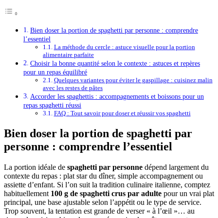
Bien doser la portion de spaghetti par personne : comprendre
l’essentiel
La méthode du cercle : astuce visuelle pour la portion
alimentaire parfaite
Choisir la bonne quantité selon le contexte : astuces et repères
pour un repas équilibré
Quelques variantes pour éviter le gaspillage : cuisinez malin
avec les restes de pâtes
Accorder les spaghettis : accompagnements et boissons pour un
repas spaghetti réussi
FAQ : Tout savoir pour doser et réussir vos spaghetti
Bien doser la portion de spaghetti par
personne : comprendre l’essentiel
La portion idéale de
spaghetti par personne
dépend largement du
contexte du repas : plat star du dîner, simple accompagnement ou
assiette d’enfant. Si l’on suit la tradition culinaire italienne, comptez
habituellement
100 g de spaghetti crus par adulte
pour un vrai plat
principal, une base ajustable selon l’appétit ou le type de service.
Trop souvent, la tentation est grande de verser « à l’œil »… au