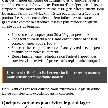
Une des grandes difficultés du cuisinier, c’est d’anticiper le juste
équilibre entre satiété et volupté. Pour un dîner léger, privilégiez la
simplicité : une sauce tomate fraîche et 80 g de pâtes suffisent. Pour
les grands festins conviviaux, n’hésitez pas à monter à 120 g par
portion. Les sauces ont également leur influence : une
sauce
généreuse
comme la carbonara rassasie plus rapidement qu’un
simple coulis de légumes.
Pâtes en entrée : optez pour 50 à 60 g par personne
Spaghetti au cœur du repas, sans entrée lourde ni dessert
copieux : tenez-vous à 100 g
Sauces riches en protéines et en fromage : réduisez un peu la
quantité pour éviter la lourdeur
Repas familial varié : adaptez selon l’âge et l’appétit des
convives, la convivialité prime sur la règle mathématique !
Lire aussi :
Bombe à l’ail recette facile : secrets et astuces
pour réussir cette spécialité maison
En suivant ces
conseils cuisine
, vous retrouverez le plaisir d’une
tablée comblée sans excédent dans la casserole.
Quelques variantes pour éviter le gaspillage :