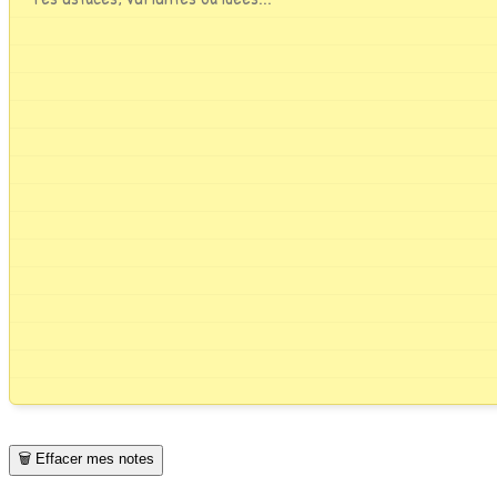
🗑️ Effacer mes notes