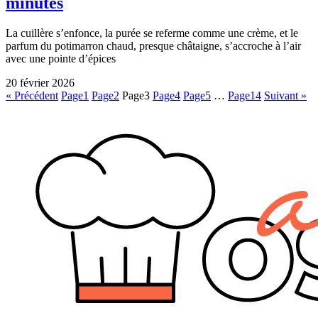
minutes
La cuillère s’enfonce, la purée se referme comme une crème, et le
parfum du potimarron chaud, presque châtaigne, s’accroche à l’air
avec une pointe d’épices
20 février 2026
« Précédent
Page
1
Page
2
Page
3
Page
4
Page
5
…
Page
14
Suivant »