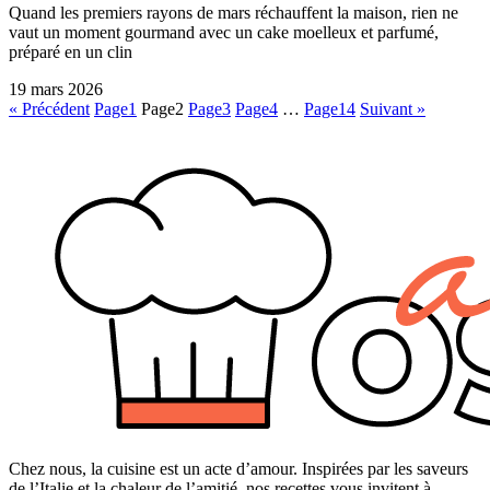
Quand les premiers rayons de mars réchauffent la maison, rien ne
vaut un moment gourmand avec un cake moelleux et parfumé,
préparé en un clin
19 mars 2026
« Précédent
Page
1
Page
2
Page
3
Page
4
…
Page
14
Suivant »
Chez nous, la cuisine est un acte d’amour. Inspirées par les saveurs
de l’Italie et la chaleur de l’amitié, nos recettes vous invitent à