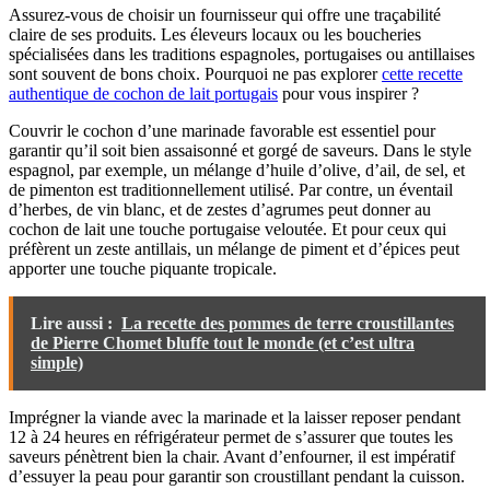
Assurez-vous de choisir un fournisseur qui offre une traçabilité
claire de ses produits. Les éleveurs locaux ou les boucheries
spécialisées dans les traditions espagnoles, portugaises ou antillaises
sont souvent de bons choix. Pourquoi ne pas explorer
cette recette
authentique de cochon de lait portugais
pour vous inspirer ?
Couvrir le cochon d’une marinade favorable est essentiel pour
garantir qu’il soit bien assaisonné et gorgé de saveurs. Dans le style
espagnol, par exemple, un mélange d’huile d’olive, d’ail, de sel, et
de pimenton est traditionnellement utilisé. Par contre, un éventail
d’herbes, de vin blanc, et de zestes d’agrumes peut donner au
cochon de lait une touche portugaise veloutée. Et pour ceux qui
préfèrent un zeste antillais, un mélange de piment et d’épices peut
apporter une touche piquante tropicale.
Lire aussi :
La recette des pommes de terre croustillantes
de Pierre Chomet bluffe tout le monde (et c’est ultra
simple)
Imprégner la viande avec la marinade et la laisser reposer pendant
12 à 24 heures en réfrigérateur permet de s’assurer que toutes les
saveurs pénètrent bien la chair. Avant d’enfourner, il est impératif
d’essuyer la peau pour garantir son croustillant pendant la cuisson.