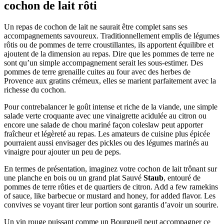
cochon de lait rôti
Un repas de cochon de lait ne saurait être complet sans ses
accompagnements savoureux. Traditionnellement emplis de légumes
rôtis ou de pommes de terre croustillantes, ils apportent équilibre et
ajoutent de la dimension au repas. Dire que les pommes de terre ne
sont qu’un simple accompagnement serait les sous-estimer. Des
pommes de terre grenaille cuites au four avec des herbes de
Provence aux gratins crémeux, elles se marient parfaitement avec la
richesse du cochon.
Pour contrebalancer le goût intense et riche de la viande, une simple
salade verte croquante avec une vinaigrette acidulée au citron ou
encore une salade de chou mariné façon coleslaw peut apporter
fraîcheur et légèreté au repas. Les amateurs de cuisine plus épicée
pourraient aussi envisager des pickles ou des légumes marinés au
vinaigre pour ajouter un peu de peps.
En termes de présentation, imaginez votre cochon de lait trônant sur
une planche en bois ou un grand plat Sauvé
Staub
, entouré de
pommes de terre rôties et de quartiers de citron. Add a few ramekins
of sauce, like barbecue or mustard and honey, for added flavor. Les
convives se voyant tirer leur portion sont garantis d’avoir un sourire.
Un vin rouge puissant comme un Bourgueil peut accompagner ce