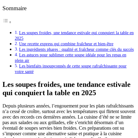
Sommaire
Les soupes froides, une tendance estivale qui conquiert la table en
2025
Une recette express qui combine fraîcheur et bien-être
Les ingrédients phares : qualité et fraîcheur comme clés du succès
Les astuces pour sublimer cette soupe idéale pour les repas en
plein air
Les bienfaits insoupçonnés de cette soupe rafraîchissante pour
votre santé
Les soupes froides, une tendance estivale
qui conquiert la table en 2025
Depuis plusieurs années, l’engouement pour les plats rafraîchissants
n’a cessé de croître, surtout avec les températures qui flirtent souvent
avec des records ces dernières années. La cuisine d’été ne se limite
pas aux salades ou aux grillades, elle s’enrichit désormais d’un
éventail de soupes servies bien froides. Ces préparations ont su
s’imposer comme une alternative saine et pratique à la cuisine