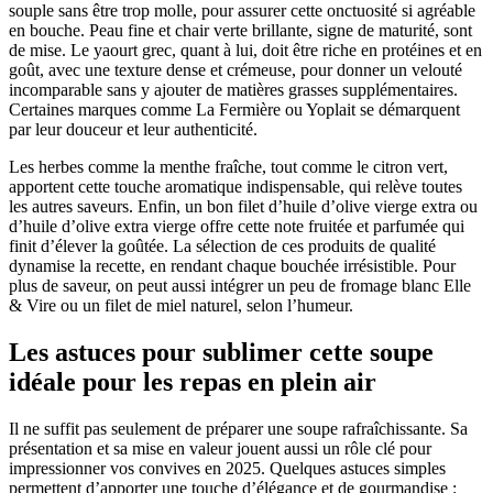
souple sans être trop molle, pour assurer cette onctuosité si agréable
en bouche. Peau fine et chair verte brillante, signe de maturité, sont
de mise. Le yaourt grec, quant à lui, doit être riche en protéines et en
goût, avec une texture dense et crémeuse, pour donner un velouté
incomparable sans y ajouter de matières grasses supplémentaires.
Certaines marques comme La Fermière ou Yoplait se démarquent
par leur douceur et leur authenticité.
Les herbes comme la menthe fraîche, tout comme le citron vert,
apportent cette touche aromatique indispensable, qui relève toutes
les autres saveurs. Enfin, un bon filet d’huile d’olive vierge extra ou
d’huile d’olive extra vierge offre cette note fruitée et parfumée qui
finit d’élever la goûtée. La sélection de ces produits de qualité
dynamise la recette, en rendant chaque bouchée irrésistible. Pour
plus de saveur, on peut aussi intégrer un peu de fromage blanc Elle
& Vire ou un filet de miel naturel, selon l’humeur.
Les astuces pour sublimer cette soupe
idéale pour les repas en plein air
Il ne suffit pas seulement de préparer une soupe rafraîchissante. Sa
présentation et sa mise en valeur jouent aussi un rôle clé pour
impressionner vos convives en 2025. Quelques astuces simples
permettent d’apporter une touche d’élégance et de gourmandise :