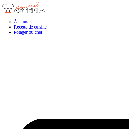
À la une
Recette de cuisine
Potager du chef