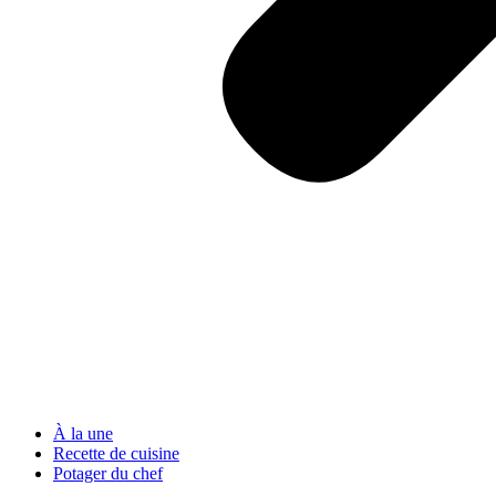
À la une
Recette de cuisine
Potager du chef