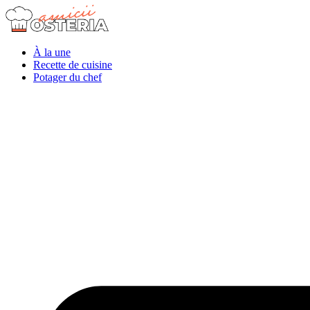
À la une
Recette de cuisine
Potager du chef