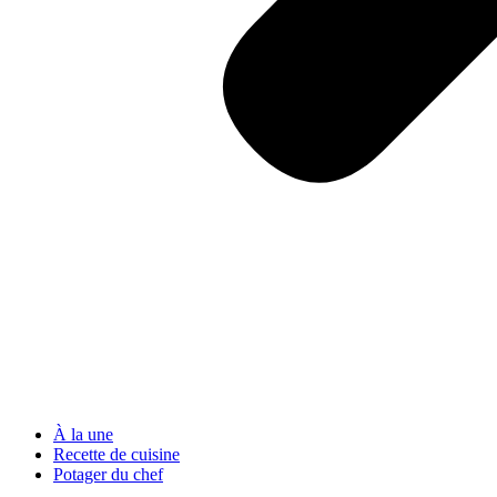
À la une
Recette de cuisine
Potager du chef