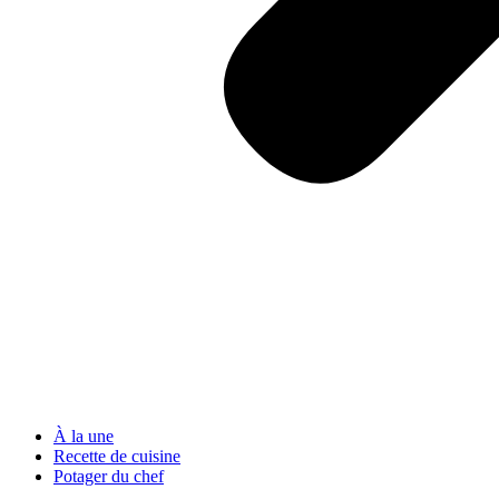
À la une
Recette de cuisine
Potager du chef