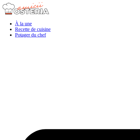
À la une
Recette de cuisine
Potager du chef