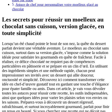
étape par étape
Astuce de chef pour personnaliser votre moelleux glacé au
chocolat
Les secrets pour réussir un moelleux au
chocolat sans cuisson, version glacée, en
toute simplicité
Lorsqu’un été chaud pointe le bout de son nez, la quête du dessert
parfait devient une véritable aventure. Le moelleux au chocolat sans
cuisson, surtout dans sa version glacée, s’impose comme la solution
idéale pour satisfaire les gourmands en quête de fraîcheur. Facile à
réaliser, ce délice chocolaté ne requiert pas de compétences
particulières en pâtisserie et se prépare en un clin d’œil. En utilisant
des ingrédients simples et une méthode rapide, chacun peut
impressionner ses invités avec un dessert qui allie douceur,
onctuosité et simplicité. Découvrez ici comment transformer cette
idée en chef-d’œuvre gustatif tout en gardant une touche d’élégance
pour épater famille ou amis. Dans cet article, je vais vous dévoiler
toutes les astuces pour réussir cette recette, les outils indispensables,
ainsi que quelques idées pour varier les plaisirs selon vos envies ou
les saisons. Préparez-vous à découvrir un dessert régressif,
rafraîchissant, et surtout incroyablement gourmand, parfait pour finir
un repas en beauté. Si vous cherchez une recette qui ne déçoit pas,