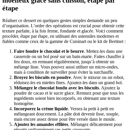
moelleux glacé sans cuisson, étape par
étape
Réaliser ce dessert en quelques gestes simples demande un peu
d’organisation. L’ordre des opérations est crucial pour obtenir cette
texture parfaite, à la fois ferme, fondante et glacée. Voici comment
procéder, étape par étape, en utilisant des ustensiles modernes et
fiables comme ceux de la gamme de Cuisinart ou le kit de Bertinet :
Faire fondre le chocolat et le beurre
. Mettez-les dans une
casserole ou un bol posé sur un bain-marie. Faites chauffer à
feu doux, en remuant régulièrement, jusqu’à obtenir un
mélange lisse. Vous pouvez aussi utiliser un micro-ondes,
mais à condition de surveiller pour éviter la surchauffe.
Broyez les biscuits en poudre
. Avec le mixeur ou un robot,
réduisez-les en miettes fines. Ajoutez-les dans un grand bol.
Mélangez le chocolat fondu avec les biscuits
. Ajoutez la
poudre de cacao et le sucre glace. Remuez pour que tous les
ingrédients soient bien incorporés, en obtenant une texture
homogène.
Incorporez la crème liquide
. Versez-la petit à petit en
mélangeant doucement. La pâte doit devenir lisse, souple,
mais encore assez dense pour être versée dans le moule.
Ajoutez les amandes effilées
. Mélangez délicatement pour
répartir uniformément ces petits croquants.