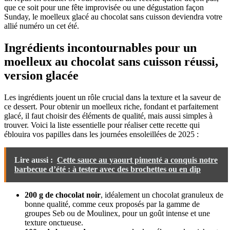
que ce soit pour une fête improvisée ou une dégustation façon
Sunday, le moelleux glacé au chocolat sans cuisson deviendra votre
allié numéro un cet été.
Ingrédients incontournables pour un
moelleux au chocolat sans cuisson réussi,
version glacée
Les ingrédients jouent un rôle crucial dans la texture et la saveur de
ce dessert. Pour obtenir un moelleux riche, fondant et parfaitement
glacé, il faut choisir des éléments de qualité, mais aussi simples à
trouver. Voici la liste essentielle pour réaliser cette recette qui
éblouira vos papilles dans les journées ensoleillées de 2025 :
Lire aussi :
Cette sauce au yaourt pimenté a conquis notre
barbecue d’été : à tester avec des brochettes ou en dip
200 g de chocolat noir
, idéalement un chocolat granuleux de
bonne qualité, comme ceux proposés par la gamme de
groupes Seb ou de Moulinex, pour un goût intense et une
texture onctueuse.