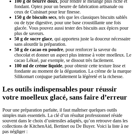
100 g de beurre doux
, pour rendre le mélange plus riche et
fondant. Optez pour un beurre de fabrication artisanale ou
ceux de Cuisinart pour leur finesse.
150 g de biscuits secs
, tels que les classiques biscuits sablés
ou de type digestive, pour une base croustillante une fois
glacée. Vous pouvez aussi tester des biscuits aux épices pour
plus de saveurs.
50 g de sucre glace
, qui apportera juste la douceur nécessaire
sans alourdir la préparation.
50 g de cacao en poudre
, pour renforcer la saveur du
chocolat et donner un aspect plus intense à votre moelleux. Le
cacao Lékué, par exemple, se dissout très facilement.
100 ml de crème liquide
, pour obtenir cette texture lisse et
fondante au moment de la dégustation. La crème de la marque
Silikomart conjugue parfaitement la légèreté et la richesse.
Les outils indispensables pour réussir
votre moelleux glacé, sans faire d’erreur
Pour une préparation parfaite, il faut maîtriser quelques outils
simples mais essentiels. La clé d’un résultat professionnel réside
souvent dans le choix d’ustensiles adaptés, qu’on retrouve dans les
collections de KitchenAid, Bertinet ou De Buyer. Voici la liste à ne
pas négliger :