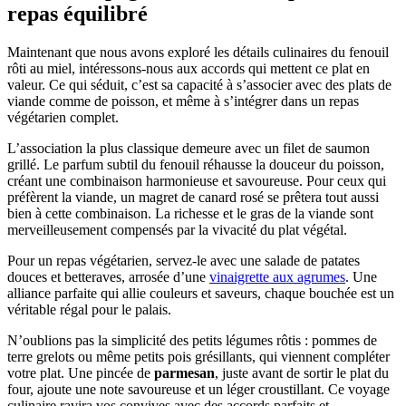
repas équilibré
Maintenant que nous avons exploré les détails culinaires du fenouil
rôti au miel, intéressons-nous aux accords qui mettent ce plat en
valeur. Ce qui séduit, c’est sa capacité à s’associer avec des plats de
viande comme de poisson, et même à s’intégrer dans un repas
végétarien complet.
L’association la plus classique demeure avec un filet de saumon
grillé. Le parfum subtil du fenouil réhausse la douceur du poisson,
créant une combinaison harmonieuse et savoureuse. Pour ceux qui
préfèrent la viande, un magret de canard rosé se prêtera tout aussi
bien à cette combinaison. La richesse et le gras de la viande sont
merveilleusement compensés par la vivacité du plat végétal.
Pour un repas végétarien, servez-le avec une salade de patates
douces et betteraves, arrosée d’une
vinaigrette aux agrumes
. Une
alliance parfaite qui allie couleurs et saveurs, chaque bouchée est un
véritable régal pour le palais.
N’oublions pas la simplicité des petits légumes rôtis : pommes de
terre grelots ou même petits pois grésillants, qui viennent compléter
votre plat. Une pincée de
parmesan
, juste avant de sortir le plat du
four, ajoute une note savoureuse et un léger croustillant. Ce voyage
culinaire ravira vos convives avec des accords parfaits et