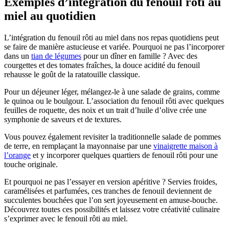
Exemples d’intégration du fenouil rôti au
miel au quotidien
L’intégration du fenouil rôti au miel dans nos repas quotidiens peut
se faire de manière astucieuse et variée. Pourquoi ne pas l’incorporer
dans un
tian de légumes
pour un dîner en famille ? Avec des
courgettes et des tomates fraîches, la douce acidité du fenouil
rehausse le goût de la ratatouille classique.
Pour un déjeuner léger, mélangez-le à une salade de grains, comme
le quinoa ou le boulgour. L’association du fenouil rôti avec quelques
feuilles de roquette, des noix et un trait d’huile d’olive crée une
symphonie de saveurs et de textures.
Vous pouvez également revisiter la traditionnelle salade de pommes
de terre, en remplaçant la mayonnaise par une
vinaigrette maison à
l’orange
et y incorporer quelques quartiers de fenouil rôti pour une
touche originale.
Et pourquoi ne pas l’essayer en version apéritive ? Servies froides,
caramélisées et parfumées, ces tranches de fenouil deviennent de
succulentes bouchées que l’on sert joyeusement en amuse-bouche.
Découvrez toutes ces possibilités et laissez votre créativité culinaire
s’exprimer avec le fenouil rôti au miel.