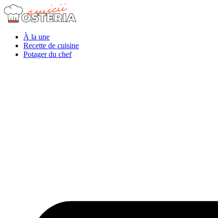
À la une
Recette de cuisine
Potager du chef