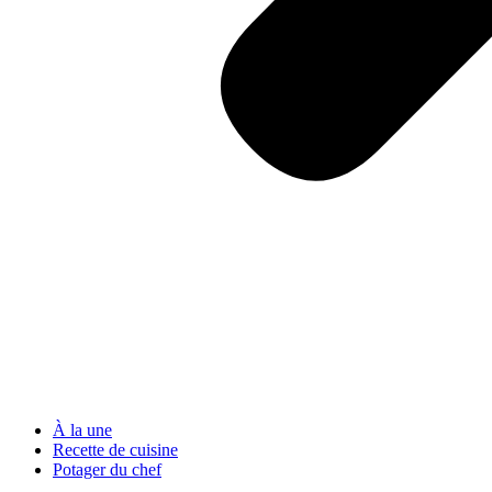
À la une
Recette de cuisine
Potager du chef