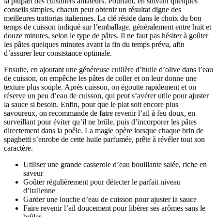
la plupart des cuisiniers amateurs. Pourtant, en suivant quelques
conseils simples, chacun peut obtenir un résultat digne des
meilleures trattorias italiennes. La clé réside dans le choix du bon
temps de cuisson indiqué sur l’emballage, généralement entre huit et
douze minutes, selon le type de pâtes. Il ne faut pas hésiter à goûter
les pâtes quelques minutes avant la fin du temps prévu, afin
d’assurer leur consistance optimale.
Ensuite, en ajoutant une généreuse cuillère d’huile d’olive dans l’eau
de cuisson, on empêche les pâtes de coller et on leur donne une
texture plus souple. Après cuisson, on égoutte rapidement et on
réserve un peu d’eau de cuisson, qui peut s’avérer utile pour ajuster
la sauce si besoin. Enfin, pour que le plat soit encore plus
savoureux, on recommande de faire revenir l’ail à feu doux, en
surveillant pour éviter qu’il ne brûle, puis d’incorporer les pâtes
directement dans la poêle. La magie opère lorsque chaque brin de
spaghetti s’enrobe de cette huile parfumée, prête à révéler tout son
caractère.
Utiliser une grande casserole d’eau bouillante salée, riche en
saveur
Goûter régulièrement pour détecter le parfait niveau
d’italienne
Garder une louche d’eau de cuisson pour ajuster la sauce
Faire revenir l’ail doucement pour libérer ses arômes sans le
brûler