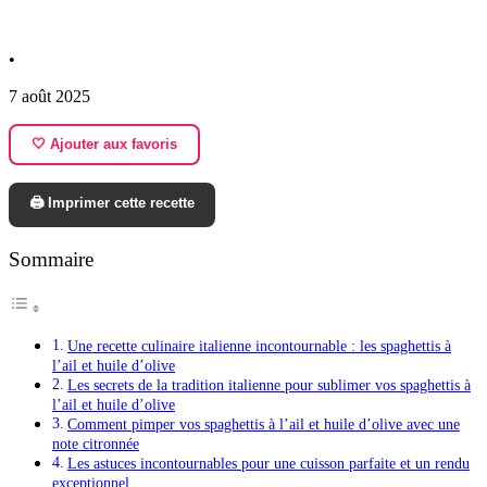
•
7 août 2025
🤍 Ajouter aux favoris
🖨️ Imprimer cette recette
Sommaire
Une recette culinaire italienne incontournable : les spaghettis à
l’ail et huile d’olive
Les secrets de la tradition italienne pour sublimer vos spaghettis à
l’ail et huile d’olive
Comment pimper vos spaghettis à l’ail et huile d’olive avec une
note citronnée
Les astuces incontournables pour une cuisson parfaite et un rendu
exceptionnel