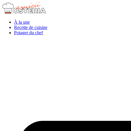
À la une
Recette de cuisine
Potager du chef