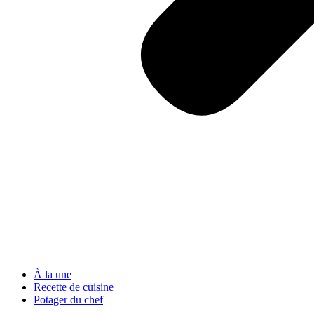
À la une
Recette de cuisine
Potager du chef