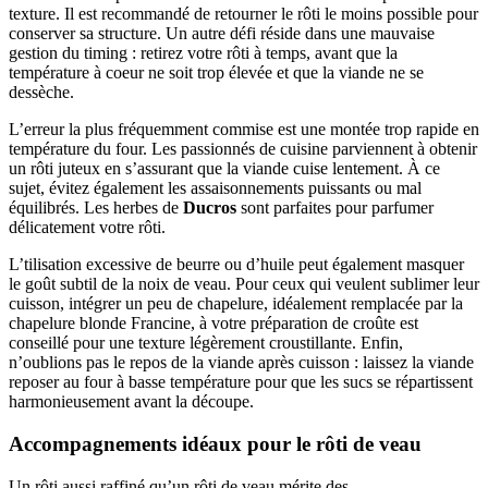
texture. Il est recommandé de retourner le rôti le moins possible pour
conserver sa structure. Un autre défi réside dans une mauvaise
gestion du timing : retirez votre rôti à temps, avant que la
température à coeur ne soit trop élevée et que la viande ne se
dessèche.
L’erreur la plus fréquemment commise est une montée trop rapide en
température du four. Les passionnés de cuisine parviennent à obtenir
un rôti juteux en s’assurant que la viande cuise lentement. À ce
sujet, évitez également les assaisonnements puissants ou mal
équilibrés. Les herbes de
Ducros
sont parfaites pour parfumer
délicatement votre rôti.
L’tilisation excessive de beurre ou d’huile peut également masquer
le goût subtil de la noix de veau. Pour ceux qui veulent sublimer leur
cuisson, intégrer un peu de chapelure, idéalement remplacée par la
chapelure blonde Francine, à votre préparation de croûte est
conseillé pour une texture légèrement croustillante. Enfin,
n’oublions pas le repos de la viande après cuisson : laissez la viande
reposer au four à basse température pour que les sucs se répartissent
harmonieusement avant la découpe.
Accompagnements idéaux pour le rôti de veau
Un rôti aussi raffiné qu’un rôti de veau mérite des