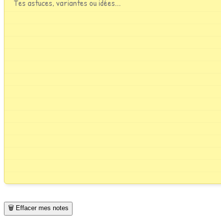
🗑️ Effacer mes notes