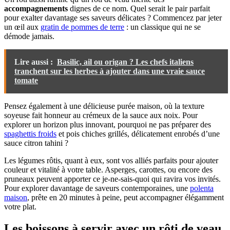
accompagnements
dignes de ce nom. Quel serait le pair parfait
pour exalter davantage ses saveurs délicates ? Commencez par jeter
un œil aux
gratin de pommes de terre
: un classique qui ne se
démode jamais.
Lire aussi :
Basilic, ail ou origan ? Les chefs italiens
tranchent sur les herbes à ajouter dans une vraie sauce
tomate
Pensez également à une délicieuse purée maison, où la texture
soyeuse fait honneur au crémeux de la sauce aux noix. Pour
explorer un horizon plus innovant, pourquoi ne pas préparer des
spaghettis froids
et pois chiches grillés, délicatement enrobés d’une
sauce citron tahini ?
Les légumes rôtis, quant à eux, sont vos alliés parfaits pour ajouter
couleur et vitalité à votre table. Asperges, carottes, ou encore des
pruneaux peuvent apporter ce je-ne-sais-quoi qui ravira vos invités.
Pour explorer davantage de saveurs contemporaines, une
polenta
maison
, prête en 20 minutes à peine, peut accompagner élégamment
votre plat.
Les boissons à servir avec un rôti de veau