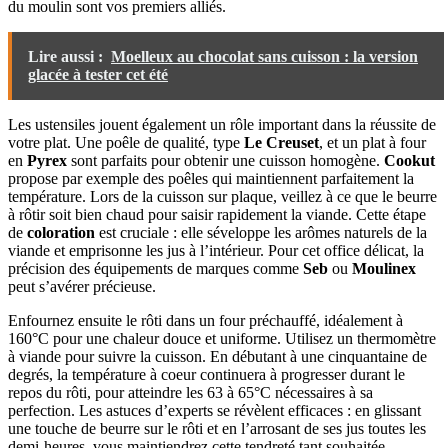
du moulin sont vos premiers alliés.
Lire aussi :
Moelleux au chocolat sans cuisson : la version
glacée à tester cet été
Les ustensiles jouent également un rôle important dans la réussite de
votre plat. Une poêle de qualité, type
Le Creuset
, et un plat à four
en
Pyrex
sont parfaits pour obtenir une cuisson homogène.
Cookut
propose par exemple des poêles qui maintiennent parfaitement la
température. Lors de la cuisson sur plaque, veillez à ce que le beurre
à rôtir soit bien chaud pour saisir rapidement la viande. Cette étape
de
coloration
est cruciale : elle séveloppe les arômes naturels de la
viande et emprisonne les jus à l’intérieur. Pour cet office délicat, la
précision des équipements de marques comme
Seb
ou
Moulinex
peut s’avérer précieuse.
Enfournez ensuite le rôti dans un four préchauffé, idéalement à
160°C pour une chaleur douce et uniforme. Utilisez un thermomètre
à viande pour suivre la cuisson. En débutant à une cinquantaine de
degrés, la température à coeur continuera à progresser durant le
repos du rôti, pour atteindre les 63 à 65°C nécessaires à sa
perfection. Les astuces d’experts se révèlent efficaces : en glissant
une touche de beurre sur le rôti et en l’arrosant de ses jus toutes les
demi-heures, vous maintiendrez cette tendreté tant souhaitée.