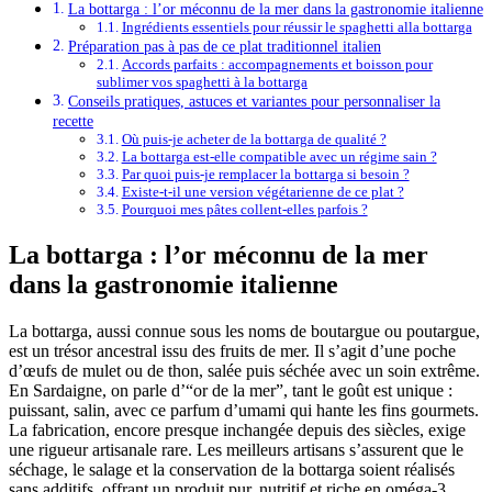
La bottarga : l’or méconnu de la mer dans la gastronomie italienne
Ingrédients essentiels pour réussir le spaghetti alla bottarga
Préparation pas à pas de ce plat traditionnel italien
Accords parfaits : accompagnements et boisson pour
sublimer vos spaghetti à la bottarga
Conseils pratiques, astuces et variantes pour personnaliser la
recette
Où puis-je acheter de la bottarga de qualité ?
La bottarga est-elle compatible avec un régime sain ?
Par quoi puis-je remplacer la bottarga si besoin ?
Existe-t-il une version végétarienne de ce plat ?
Pourquoi mes pâtes collent-elles parfois ?
La bottarga : l’or méconnu de la mer
dans la gastronomie italienne
La bottarga, aussi connue sous les noms de boutargue ou poutargue,
est un trésor ancestral issu des fruits de mer. Il s’agit d’une poche
d’œufs de mulet ou de thon, salée puis séchée avec un soin extrême.
En Sardaigne, on parle d’“or de la mer”, tant le goût est unique :
puissant, salin, avec ce parfum d’umami qui hante les fins gourmets.
La fabrication, encore presque inchangée depuis des siècles, exige
une rigueur artisanale rare. Les meilleurs artisans s’assurent que le
séchage, le salage et la conservation de la bottarga soient réalisés
sans additifs, offrant un produit pur, nutritif et riche en oméga-3.