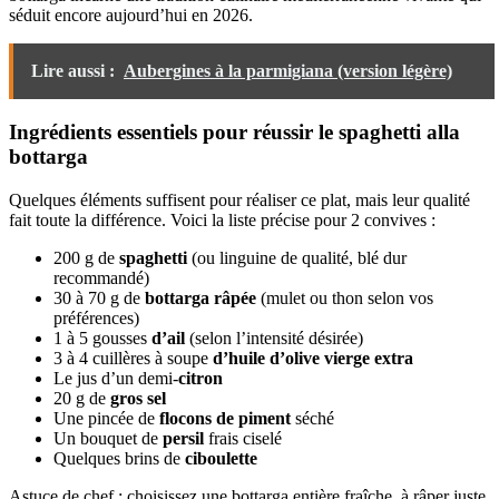
séduit encore aujourd’hui en 2026.
Lire aussi :
Aubergines à la parmigiana (version légère)
Ingrédients essentiels pour réussir le spaghetti alla
bottarga
Quelques éléments suffisent pour réaliser ce plat, mais leur qualité
fait toute la différence. Voici la liste précise pour 2 convives :
200 g de
spaghetti
(ou linguine de qualité, blé dur
recommandé)
30 à 70 g de
bottarga râpée
(mulet ou thon selon vos
préférences)
1 à 5 gousses
d’ail
(selon l’intensité désirée)
3 à 4 cuillères à soupe
d’huile d’olive vierge extra
Le jus d’un demi-
citron
20 g de
gros sel
Une pincée de
flocons de piment
séché
Un bouquet de
persil
frais ciselé
Quelques brins de
ciboulette
Astuce de chef : choisissez une bottarga entière fraîche, à râper juste