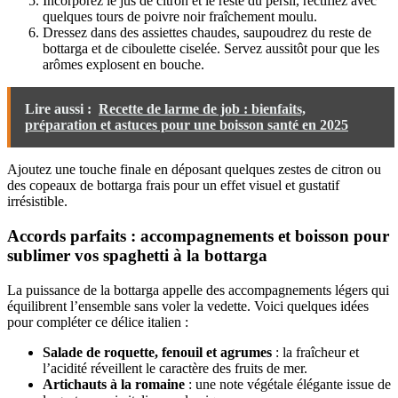
Incorporez le jus de citron et le reste du persil, rectifiez avec
quelques tours de poivre noir fraîchement moulu.
Dressez dans des assiettes chaudes, saupoudrez du reste de
bottarga et de ciboulette ciselée. Servez aussitôt pour que les
arômes explosent en bouche.
Lire aussi :
Recette de larme de job : bienfaits,
préparation et astuces pour une boisson santé en 2025
Ajoutez une touche finale en déposant quelques zestes de citron ou
des copeaux de bottarga frais pour un effet visuel et gustatif
irrésistible.
Accords parfaits : accompagnements et boisson pour
sublimer vos spaghetti à la bottarga
La puissance de la bottarga appelle des accompagnements légers qui
équilibrent l’ensemble sans voler la vedette. Voici quelques idées
pour compléter ce délice italien :
Salade de roquette, fenouil et agrumes
: la fraîcheur et
l’acidité réveillent le caractère des fruits de mer.
Artichauts à la romaine
: une note végétale élégante issue de