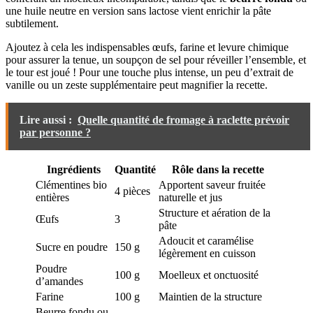
une huile neutre en version sans lactose vient enrichir la pâte
subtilement.
Ajoutez à cela les indispensables œufs, farine et levure chimique
pour assurer la tenue, un soupçon de sel pour réveiller l’ensemble, et
le tour est joué ! Pour une touche plus intense, un peu d’extrait de
vanille ou un zeste supplémentaire peut magnifier la recette.
Lire aussi :
Quelle quantité de fromage à raclette prévoir
par personne ?
Ingrédients
Quantité
Rôle dans la recette
Clémentines bio
Apportent saveur fruitée
4 pièces
entières
naturelle et jus
Structure et aération de la
Œufs
3
pâte
Adoucit et caramélise
Sucre en poudre
150 g
légèrement en cuisson
Poudre
100 g
Moelleux et onctuosité
d’amandes
Farine
100 g
Maintien de la structure
Beurre fondu ou