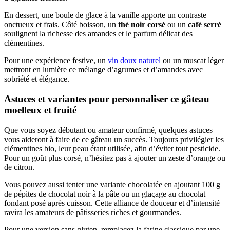
En dessert, une boule de glace à la vanille apporte un contraste
onctueux et frais. Côté boisson, un
thé noir corsé
ou un
café serré
soulignent la richesse des amandes et le parfum délicat des
clémentines.
Pour une expérience festive, un
vin doux naturel
ou un muscat léger
mettront en lumière ce mélange d’agrumes et d’amandes avec
sobriété et élégance.
Astuces et variantes pour personnaliser ce gâteau
moelleux et fruité
Que vous soyez débutant ou amateur confirmé, quelques astuces
vous aideront à faire de ce gâteau un succès. Toujours privilégier les
clémentines bio, leur peau étant utilisée, afin d’éviter tout pesticide.
Pour un goût plus corsé, n’hésitez pas à ajouter un zeste d’orange ou
de citron.
Vous pouvez aussi tenter une variante chocolatée en ajoutant 100 g
de pépites de chocolat noir à la pâte ou un glaçage au chocolat
fondant posé après cuisson. Cette alliance de douceur et d’intensité
ravira les amateurs de pâtisseries riches et gourmandes.
Pour une version sans gluten, remplacez la farine classique par une