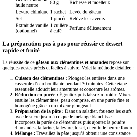
80 g
Richesse et moelleux
huile neutre
Levure chimique
1 sachet
Levée du gâteau
Sel
1 pincée
Relève les saveurs
Extrait de vanille
1 cuillère
Parfume délicatement
(optionnel)
à café
La préparation pas à pas pour réussir ce dessert
rapide et fruité
La réussite de ce
gâteau aux clémentines et amandes
repose sur
quelques gestes précis et faciles à suivre. Voici la méthode détaillée :
Cuisson des clémentines :
Plongez-les entières dans une
casserole d’eau bouillante pendant 30 minutes. Cette étape
essentielle adoucit leur amertume et concentre les arômes.
Réduction en purée :
Égouttez puis laissez refroidir. Mixez
ensuite les clémentines, peau comprise, en une purée fine et
homogène grâce à un mixeur plongeant.
Préparation de la pâte :
Dans un saladier, fouettez les œufs
avec le sucre jusqu’à ce que le mélange blanchisse.
Incorporez la purée de clémentines puis ajoutez la poudre
d’amandes, la farine, la levure, le sel, et enfin le beurre fondu.
Mélange :
Travaillez la pâte jusqu’à obtenir une consistance