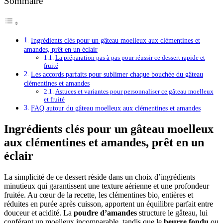
Sommaire
Ingrédients clés pour un gâteau moelleux aux clémentines et
amandes, prêt en un éclair
La préparation pas à pas pour réussir ce dessert rapide et
fruité
Les accords parfaits pour sublimer chaque bouchée du gâteau
clémentines et amandes
Astuces et variantes pour personnaliser ce gâteau moelleux
et fruité
FAQ autour du gâteau moelleux aux clémentines et amandes
Ingrédients clés pour un gâteau moelleux
aux clémentines et amandes, prêt en un
éclair
La simplicité de ce dessert réside dans un choix d’ingrédients
minutieux qui garantissent une texture aérienne et une profondeur
fruitée. Au cœur de la recette, les clémentines bio, entières et
réduites en purée après cuisson, apportent un équilibre parfait entre
douceur et acidité. La
poudre d’amandes
structure le gâteau, lui
conférant un moelleux incomparable, tandis que le
beurre fondu
ou