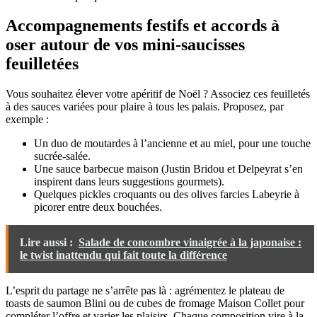
Accompagnements festifs et accords à
oser autour de vos mini-saucisses
feuilletées
Vous souhaitez élever votre apéritif de Noël ? Associez ces feuilletés
à des sauces variées pour plaire à tous les palais. Proposez, par
exemple :
Un duo de moutardes à l’ancienne et au miel, pour une touche
sucrée-salée.
Une sauce barbecue maison (Justin Bridou et Delpeyrat s’en
inspirent dans leurs suggestions gourmets).
Quelques pickles croquants ou des olives farcies Labeyrie à
picorer entre deux bouchées.
Lire aussi :
Salade de concombre vinaigrée à la japonaise :
le twist inattendu qui fait toute la différence
L’esprit du partage ne s’arrête pas là : agrémentez le plateau de
toasts de saumon Blini ou de cubes de fromage Maison Collet pour
compléter l’offre et varier les plaisirs. Chaque composition vire à la