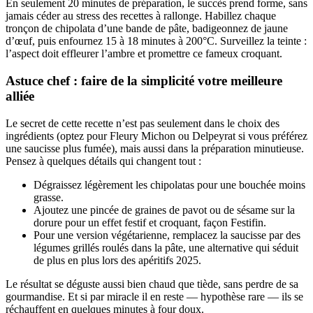
En seulement 20 minutes de préparation, le succès prend forme, sans
jamais céder au stress des recettes à rallonge. Habillez chaque
tronçon de chipolata d’une bande de pâte, badigeonnez de jaune
d’œuf, puis enfournez 15 à 18 minutes à 200°C. Surveillez la teinte :
l’aspect doit effleurer l’ambre et promettre ce fameux croquant.
Astuce chef : faire de la simplicité votre meilleure
alliée
Le secret de cette recette n’est pas seulement dans le choix des
ingrédients (optez pour Fleury Michon ou Delpeyrat si vous préférez
une saucisse plus fumée), mais aussi dans la préparation minutieuse.
Pensez à quelques détails qui changent tout :
Dégraissez légèrement les chipolatas pour une bouchée moins
grasse.
Ajoutez une pincée de graines de pavot ou de sésame sur la
dorure pour un effet festif et croquant, façon Festifin.
Pour une version végétarienne, remplacez la saucisse par des
légumes grillés roulés dans la pâte, une alternative qui séduit
de plus en plus lors des apéritifs 2025.
Le résultat se déguste aussi bien chaud que tiède, sans perdre de sa
gourmandise. Et si par miracle il en reste — hypothèse rare — ils se
réchauffent en quelques minutes à four doux.