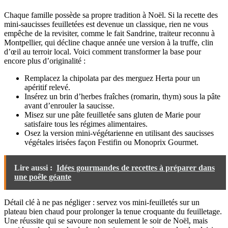
Chaque famille possède sa propre tradition à Noël. Si la recette des
mini-saucisses feuilletées est devenue un classique, rien ne vous
empêche de la revisiter, comme le fait Sandrine, traiteur reconnu à
Montpellier, qui décline chaque année une version à la truffe, clin
d’œil au terroir local. Voici comment transformer la base pour
encore plus d’originalité :
Remplacez la chipolata par des merguez Herta pour un
apéritif relevé.
Insérez un brin d’herbes fraîches (romarin, thym) sous la pâte
avant d’enrouler la saucisse.
Misez sur une pâte feuilletée sans gluten de Marie pour
satisfaire tous les régimes alimentaires.
Osez la version mini-végétarienne en utilisant des saucisses
végétales irisées façon Festifin ou Monoprix Gourmet.
Lire aussi :
Idées gourmandes de recettes à préparer dans
une poêle géante
Détail clé à ne pas négliger : servez vos mini-feuilletés sur un
plateau bien chaud pour prolonger la tenue croquante du feuilletage.
Une réussite qui se savoure non seulement le soir de Noël, mais