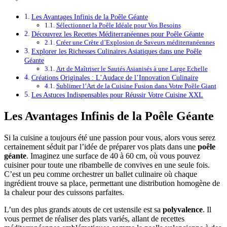
Les Avantages Infinis de la Poêle Géante
Sélectionner la Poêle Idéale pour Vos Besoins
Découvrez les Recettes Méditerranéennes pour Poêle Géante
Créer une Crète d’Explosion de Saveurs méditerranéennes
Explorer les Richesses Culinaires Asiatiques dans une Poêle
Géante
Art de Maîtriser le Sautés Asianisés à une Large Echelle
Créations Originales : L’Audace de l’Innovation Culinaire
Sublimer l’Art de la Cuisine Fusion dans Votre Poêle Giant
Les Astuces Indispensables pour Réussir Votre Cuisine XXL
Les Avantages Infinis de la Poêle Géante
Si la cuisine a toujours été une passion pour vous, alors vous serez
certainement séduit par l’idée de préparer vos plats dans une
poêle
géante
. Imaginez une surface de 40 à 60 cm, où vous pouvez
cuisiner pour toute une ribambelle de convives en une seule fois.
C’est un peu comme orchestrer un ballet culinaire où chaque
ingrédient trouve sa place, permettant une distribution homogène de
la chaleur pour des cuissons parfaites.
L’un des plus grands atouts de cet ustensile est sa
polyvalence
. Il
vous permet de réaliser des plats variés, allant de recettes