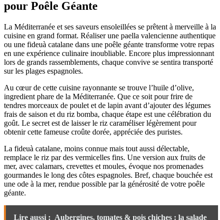
pour Poêle Géante
La Méditerranée et ses saveurs ensoleillées se prêtent à merveille à la
cuisine en grand format. Réaliser une paella valencienne authentique
ou une fideuà catalane dans une poêle géante transforme votre repas
en une expérience culinaire inoubliable. Encore plus impressionnant
lors de grands rassemblements, chaque convive se sentira transporté
sur les plages espagnoles.
Au cœur de cette cuisine rayonnante se trouve l’huile d’olive,
ingredient phare de la Méditerranée. Que ce soit pour frire de
tendres morceaux de poulet et de lapin avant d’ajouter des légumes
frais de saison et du riz bomba, chaque étape est une célébration du
goût. Le secret est de laisser le riz caraméliser légèrement pour
obtenir cette fameuse croûte dorée, appréciée des puristes.
La fideuà catalane, moins connue mais tout aussi délectable,
remplace le riz par des vermicelles fins. Une version aux fruits de
mer, avec calamars, crevettes et moules, évoque nos promenades
gourmandes le long des côtes espagnoles. Bref, chaque bouchée est
une ode à la mer, rendue possible par la générosité de votre poêle
géante.
Lire aussi :
Aubergines, tomates & pois chiches : la salade