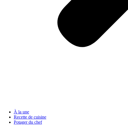
À la une
Recette de cuisine
Potager du chef