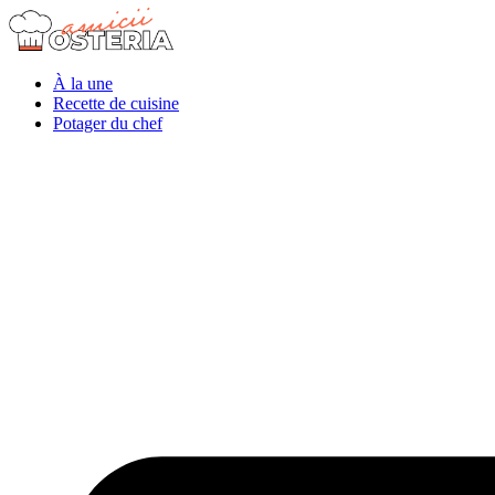
À la une
Recette de cuisine
Potager du chef