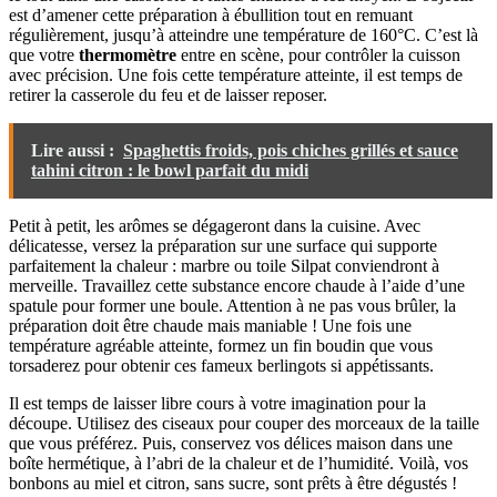
est d’amener cette préparation à ébullition tout en remuant
régulièrement, jusqu’à atteindre une température de 160°C. C’est là
que votre
thermomètre
entre en scène, pour contrôler la cuisson
avec précision. Une fois cette température atteinte, il est temps de
retirer la casserole du feu et de laisser reposer.
Lire aussi :
Spaghettis froids, pois chiches grillés et sauce
tahini citron : le bowl parfait du midi
Petit à petit, les arômes se dégageront dans la cuisine. Avec
délicatesse, versez la préparation sur une surface qui supporte
parfaitement la chaleur : marbre ou toile Silpat conviendront à
merveille. Travaillez cette substance encore chaude à l’aide d’une
spatule pour former une boule. Attention à ne pas vous brûler, la
préparation doit être chaude mais maniable ! Une fois une
température agréable atteinte, formez un fin boudin que vous
torsaderez pour obtenir ces fameux berlingots si appétissants.
Il est temps de laisser libre cours à votre imagination pour la
découpe. Utilisez des ciseaux pour couper des morceaux de la taille
que vous préférez. Puis, conservez vos délices maison dans une
boîte hermétique, à l’abri de la chaleur et de l’humidité. Voilà, vos
bonbons au miel et citron, sans sucre, sont prêts à être dégustés !