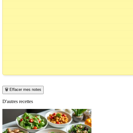
🗑️ Effacer mes notes
D'autres recettes