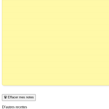
🗑️ Effacer mes notes
D'autres recettes