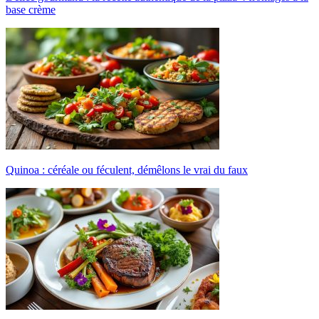
base crème
Quinoa : céréale ou féculent, démêlons le vrai du faux