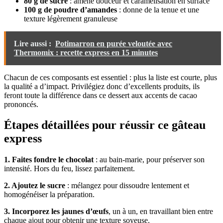
80 g de sucre
: amène douceur et caramélisation en surface
100 g de poudre d’amandes
: donne de la tenue et une
texture légèrement granuleuse
Lire aussi :
Potimarron en purée veloutée avec
Thermomix : recette express en 15 minutes
Chacun de ces composants est essentiel : plus la liste est courte, plus
la qualité a d’impact. Privilégiez donc d’excellents produits, ils
feront toute la différence dans ce dessert aux accents de cacao
prononcés.
Étapes détaillées pour réussir ce gâteau
express
1. Faites fondre le chocolat
: au bain-marie, pour préserver son
intensité. Hors du feu, lissez parfaitement.
2. Ajoutez le sucre
: mélangez pour dissoudre lentement et
homogénéiser la préparation.
3. Incorporez les jaunes d’œufs
, un à un, en travaillant bien entre
chaque ajout pour obtenir une texture soyeuse.