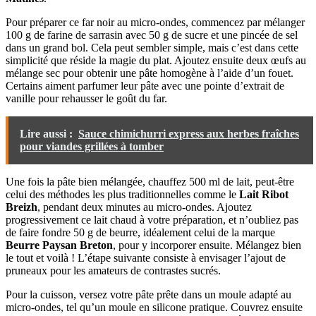
Pour préparer ce far noir au micro-ondes, commencez par mélanger
100 g de farine de sarrasin avec 50 g de sucre et une pincée de sel
dans un grand bol. Cela peut sembler simple, mais c’est dans cette
simplicité que réside la magie du plat. Ajoutez ensuite deux œufs au
mélange sec pour obtenir une pâte homogène à l’aide d’un fouet.
Certains aiment parfumer leur pâte avec une pointe d’extrait de
vanille pour rehausser le goût du far.
Lire aussi :
Sauce chimichurri express aux herbes fraîches
pour viandes grillées à tomber
Une fois la pâte bien mélangée, chauffez 500 ml de lait, peut-être
celui des méthodes les plus traditionnelles comme le
Lait Ribot
Breizh
, pendant deux minutes au micro-ondes. Ajoutez
progressivement ce lait chaud à votre préparation, et n’oubliez pas
de faire fondre 50 g de beurre, idéalement celui de la marque
Beurre Paysan Breton
, pour y incorporer ensuite. Mélangez bien
le tout et voilà ! L’étape suivante consiste à envisager l’ajout de
pruneaux pour les amateurs de contrastes sucrés.
Pour la cuisson, versez votre pâte prête dans un moule adapté au
micro-ondes, tel qu’un moule en silicone pratique. Couvrez ensuite