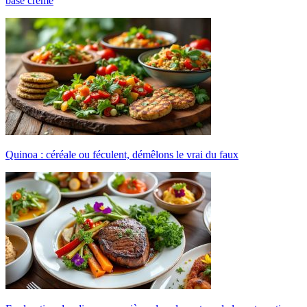
base crème
Quinoa : céréale ou féculent, démêlons le vrai du faux