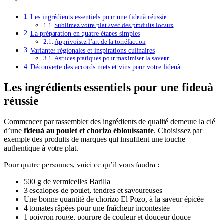
Les ingrédients essentiels pour une fideuà réussie
Sublimez votre plat avec des produits locaux
La préparation en quatre étapes simples
Apprivoisez l’art de la torréfaction
Variantes régionales et inspirations culinaires
Astuces pratiques pour maximiser la saveur
Découverte des accords mets et vins pour votre fideuà
Les ingrédients essentiels pour une fideuà
réussie
Commencer par rassembler des ingrédients de qualité demeure la clé
d’une
fideuà au poulet et chorizo éblouissante
. Choisissez par
exemple des produits de marques qui insufflent une touche
authentique à votre plat.
Pour quatre personnes, voici ce qu’il vous faudra :
500 g de vermicelles Barilla
3 escalopes de poulet, tendres et savoureuses
Une bonne quantité de chorizo El Pozo, à la saveur épicée
4 tomates râpées pour une fraîcheur incontestée
1 poivron rouge, pourpre de couleur et douceur douce