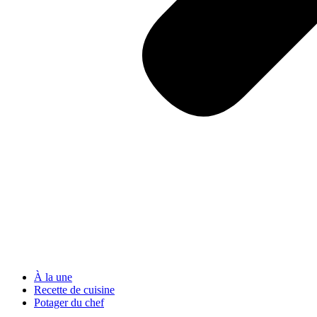
À la une
Recette de cuisine
Potager du chef