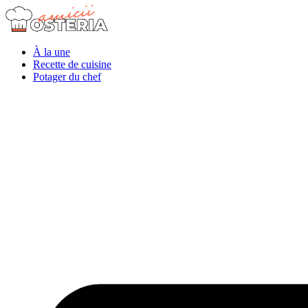
À la une
Recette de cuisine
Potager du chef