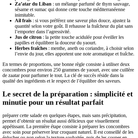
Za’atar du Liban
: un mélange parfumé de thym sauvage,
sésame et sumac qui donne cette touche méditerranéenne
inimitable.
Ail frais
: si vous préférez une saveur plus douce, ajustez la
quantité selon votre goût. Il rehausse la fraîcheur du plat sans
l’emporter dans l’agressivité.
Jus de citron
: la petite touche acidulée pour éveiller les
papilles et équilibrer la douceur du yaourt.
Herbes fraîches
: menthe, aneth ou coriandre, à choisir selon
l’envie du jour, elles apportent une note aromatique et fraîche.
En termes de proportions, une bonne règle consiste à utiliser deux
concombres pour environ 250 grammes de yaourt, avec une cuillère
de zaatar pour parfumer le tout. La clé de succès réside dans la
qualité des ingrédients et le respect de l’équilibre des saveurs.
Le secret de la préparation : simplicité et
minutie pour un résultat parfait
préparer cette salade en quelques étapes, mais sans précipitation,
permet d’obtenir un résultat aussi délicieux que visuellement
appétissant. La première étape consiste à préparer les concombres
avec soin pour préserver leur croquant naturel. Il est conseillé de les
éplucher ou non selon la texture souhaitée, puis de les couper en