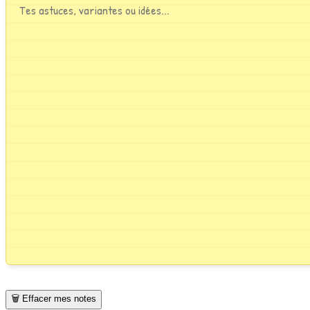
🗑️ Effacer mes notes