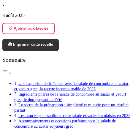
•
8 août 2025
🤍 Ajouter aux favoris
🖨️ Imprimer cette recette
Sommaire
Une explosion de fraîcheur avec la salade de concombre au zaatar
et yaourt grec, la recette incontournable de 2025
Ingrédients phares de la salade de concombre au zaatar et yaourt
grec, le duo gagnant de l’été
Le secret de la préparation : simplicité et minutie pour un résultat
parfait
Les astuces pour sublimer cette salade et varier les plaisirs en 2025
Accompagnements et occasions parfaites pour la salade de
concombre au zaatar et yaourt grec